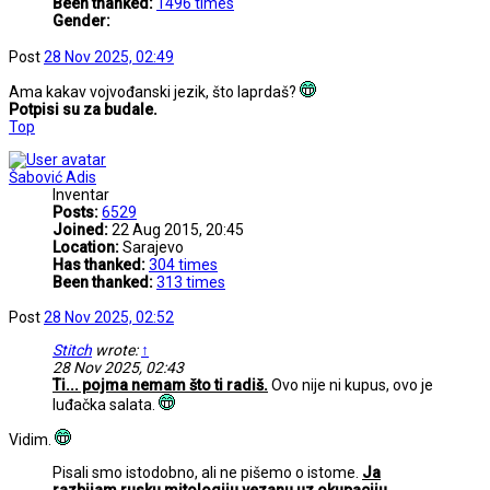
Been thanked:
1496 times
Gender:
Post
28 Nov 2025, 02:49
Ama kakav vojvođanski jezik, što laprdaš?
Potpisi su za budale.
Top
Šabović Adis
Inventar
Posts:
6529
Joined:
22 Aug 2015, 20:45
Location:
Sarajevo
Has thanked:
304 times
Been thanked:
313 times
Post
28 Nov 2025, 02:52
Stitch
wrote:
↑
28 Nov 2025, 02:43
Ti... pojma nemam što ti radiš.
Ovo nije ni kupus, ovo je
luđačka salata.
Vidim.
Pisali smo istodobno, ali ne pišemo o istome.
Ja