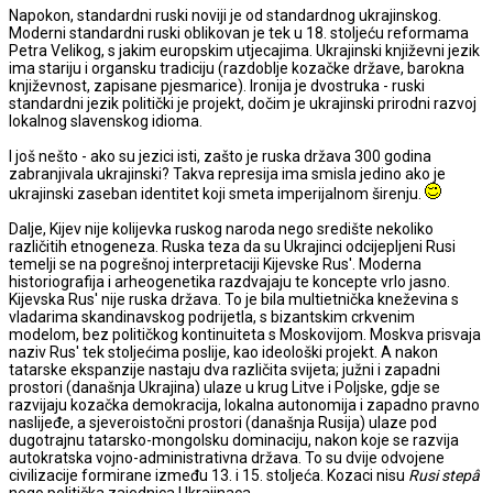
Napokon, standardni ruski noviji je od standardnog ukrajinskog.
Moderni standardni ruski oblikovan je tek u 18. stoljeću reformama
Petra Velikog, s jakim europskim utjecajima. Ukrajinski književni jezik
ima stariju i organsku tradiciju (razdoblje kozačke države, barokna
književnost, zapisane pjesmarice). Ironija je dvostruka - ruski
standardni jezik politički je projekt, dočim je ukrajinski prirodni razvoj
lokalnog slavenskog idioma.
I još nešto - ako su jezici isti, zašto je ruska država 300 godina
zabranjivala ukrajinski? Takva represija ima smisla jedino ako je
ukrajinski zaseban identitet koji smeta imperijalnom širenju.
Dalje, Kijev nije kolijevka ruskog naroda nego središte nekoliko
različitih etnogeneza. Ruska teza da su Ukrajinci odcijepljeni Rusi
temelji se na pogrešnoj interpretaciji Kijevske Rus'. Moderna
historiografija i arheogenetika razdvajaju te koncepte vrlo jasno.
Kijevska Rus' nije ruska država. To je bila multietnička kneževina s
vladarima skandinavskog podrijetla, s bizantskim crkvenim
modelom, bez političkog kontinuiteta s Moskovijom. Moskva prisvaja
naziv Rus' tek stoljećima poslije, kao ideološki projekt. A nakon
tatarske ekspanzije nastaju dva različita svijeta; južni i zapadni
prostori (današnja Ukrajina) ulaze u krug Litve i Poljske, gdje se
razvijaju kozačka demokracija, lokalna autonomija i zapadno pravno
naslijeđe, a sjeveroistočni prostori (današnja Rusija) ulaze pod
dugotrajnu tatarsko-mongolsku dominaciju, nakon koje se razvija
autokratska vojno-administrativna država. To su dvije odvojene
civilizacije formirane između 13. i 15. stoljeća. Kozaci nisu
Rusi stepâ
nego politička zajednica Ukrajinaca.