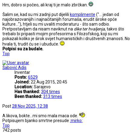
Hm, dobro si počeo, ali kraj ti je malo zbrčkan.
Šalim se, kad su mi zadnji put dijelili
komplimente
("... jedan od
najobrazovanijih i najnačitanijih forumaša, erudit široke opće
kulture..."), htjeli su mi uvaliti moderaturu - što sam odbio.
Pretpostavljam da nisam naviknut na
dike ter hvaljenja
, takvo što
trebalo bi pripasti mojim profesorima s Filozofskog, koji su mi
pokazali koliko je širok svijet humanističkih i društvenih znanosti. No
hvala ti, trudit ću se i ubuduće.
Potpisi su za budale.
Top
Šabović Adis
Inventar
Posts:
6529
Joined:
22 Aug 2015, 20:45
Location:
Sarajevo
Has thanked:
304 times
Been thanked:
313 times
Post
28 Nov 2025, 12:38
A likova, bokte...mi smo mala maca ode.
Potpisujem bjanko smrtne presude
:mirko:
Top
742 posts