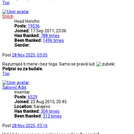
Top
Stitch
Head Honcho
Posts:
19536
Joined:
17 Sep 2011, 23:06
Has thanked:
788 times
Been thanked:
1496 times
Gender:
Post
28 Nov 2025, 03:05
Razumiješ ti mene i bez toga. Samo se praviš lud.
Potpisi su za budale.
Top
Šabović Adis
Inventar
Posts:
6529
Joined:
22 Aug 2015, 20:45
Location:
Sarajevo
Has thanked:
304 times
Been thanked:
313 times
Post
28 Nov 2025, 03:16