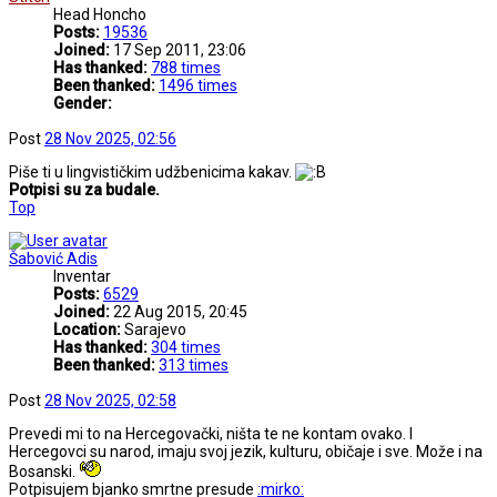
Head Honcho
Posts:
19536
Joined:
17 Sep 2011, 23:06
Has thanked:
788 times
Been thanked:
1496 times
Gender:
Post
28 Nov 2025, 02:56
Piše ti u lingvističkim udžbenicima kakav.
Potpisi su za budale.
Top
Šabović Adis
Inventar
Posts:
6529
Joined:
22 Aug 2015, 20:45
Location:
Sarajevo
Has thanked:
304 times
Been thanked:
313 times
Post
28 Nov 2025, 02:58
Prevedi mi to na Hercegovački, ništa te ne kontam ovako. I
Hercegovci su narod, imaju svoj jezik, kulturu, običaje i sve. Može i na
Bosanski.
Potpisujem bjanko smrtne presude
:mirko: