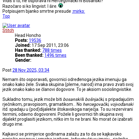
Vidiš ti to, ne osporava ni Hercegovački ni Bosanski?
Razočaro si ko lingvist. I šire.
Potpisujem bjanko smrtne presude
:mirko:
Top
Stitch
Head Honcho
Posts:
19536
Joined:
17 Sep 2011, 23:06
Has thanked:
788 times
Been thanked:
1496 times
Gender:
Post
28 Nov 2025, 03:34
Nemam što osporavati, govornici određenoga jezika imenuju ga
onako kako žele. Svaka skupina (pleme, narod) ima pravo zvati svoj
jezik onako kako se članovi dogovore. To je aksiom sociolingvistike.
Sukladno tomu, jezik može biti
bosanski
ili
bošnjački
, s pripadajućim
rječnikom, pravopisom, gramatikom... No
hercegovački
,
vojvođanski
itd. spadaju u (pod)dijalekte štokavskoga narječja. To su rezervirani
termini, odavno dogovoreni. Požele li govornici tih skupina svoj
dijalekt proglasiti jezikom, nitko im to ne brani. No morat će izabrati
drugo ime.
Kajkavci se primjerice godinama zalažu za to da se kajkavsko