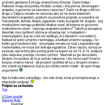
priznato gledamo li strogo znanstvene kriterije. Zašto Indija i
Pakistan imaju dva jezika, hindski i urdski, i dva pisma, devanagari i
arapsko, a govornici se savršeno razumiju? Zašto se Arapi u Africi i
Arapi u Zaljevu nimalo ne razumiju ako se ne služe klasičnim
(kuranskim) arapskim, jezikom za posebne prigode, a svejedno se
marokanski, alžirski, libijski, egipatski, irački, kuvajtski itd. arapski - koji
međusobno nemaju praktički nikakve veze, ali kojima se govornici
svakodnevno služe - nazivaju arapskim jezikom? Takvih je slučajeva
desetak, nisu rijetkost (slična je situacija npr. s malajskim i
indonezijskim, koji se u biti ne razlikuju, ili s danskim i norveškim).
Katkad se jezici umjetno razdvajaju, a katkad umjetno spajaju, i to -
koliko god neobično bilo - stručnjake nimalo ne čudi. Lingvistika nije
matematika, ne može biti dokraja egzaktna. Zdrav razum, na koji se
pozivaš, nije kriterij ako postoji jezik na kojem se od 15. ili 16. stoljeća
pišu rasprave, poezija, romani, rječnici... Nazivali su ga
slovinskim
,
ilirskim
i
hrvatskim
, ali to je ustvari čakavica. I što ćemo sad? Imamo
korpus, imamo narod - ali povijest i politika išli su u drugom smjeru.
Isto vrijedi za kajkavce, koji su po učinku nešto mlađi - ali opet imaju
argumente
.
Nije to kako laici zamišljaju - što više znaš, stvar je kompliciranija, a
nepravde uočljivije.
Potpisi su za budale.
Top
Šabović Adis
Inventar