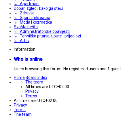
↳ Apartmani
Dobar izgled i kako ga steći
↳ Zdravlje
↳ Sport i rekreacija
↳ Moda i kozmetika
Svašta nešto
↳ Administratorske obavijesti
↳ Tehnička pitanja, upute i prijedlozi
↳ Arhiv
Information
Who is online
Users browsing this forum: No registered users and 1 guest
Home
Board index
The team
All times are
UTC+02:00
Privacy
Terms
All times are
UTC+02:00
Privacy
Terms
The team