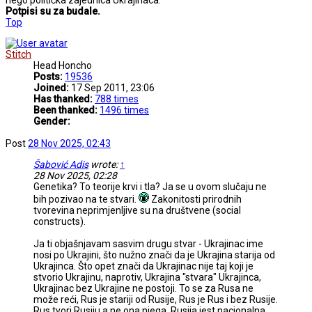
Potpisi su za budale.
Top
Stitch
Head Honcho
Posts:
19536
Joined:
17 Sep 2011, 23:06
Has thanked:
788 times
Been thanked:
1496 times
Gender:
Post
28 Nov 2025, 02:43
Šabović Adis
wrote:
↑
28 Nov 2025, 02:28
Genetika? To teorije krvi i tla? Ja se u ovom slučaju ne
bih pozivao na te stvari.
Zakonitosti prirodnih
tvorevina neprimjenljive su na društvene (social
constructs).
Ja ti objašnjavam sasvim drugu stvar - Ukrajinac ime
nosi po Ukrajini, što nužno znači da je Ukrajina starija od
Ukrajinca. Što opet znači da Ukrajinac nije taj koji je
stvorio Ukrajinu, naprotiv, Ukrajina "stvara" Ukrajinca,
Ukrajinac bez Ukrajine ne postoji. To se za Rusa ne
može reći, Rus je stariji od Rusije, Rus je Rus i bez Rusije.
Rus tvori Rusiju a ne ona njega. Rusija jest nacionalna