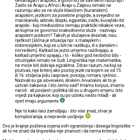
devanagari i arapsko, a govornici se savršeno razumiju?
Zašto se Arapi u Africi i Arapi u Zaljevu nimalo ne
razumiju ako se ne služe klasičnim (kuranskim)
arapskim, jezikom za posebne prigode, a svejedno se
marokanski, alžirski, libijski, egipatski, irački, kuvajtski itd.
arapski - koji međusobno nemaju praktički nikakve veze,
ali kojima se govornici svakodnevno služe - nazivaju
arapskim jezikom? Takvih je slučajeva desetak, nisu
rijetkost (slična je situacija npr. s malajskim i
indonezijskim, koji se u biti ne razlikuju, ili s danskim i
norveškim). Katkad se jezici umjetno razdvajaju, a
katkad umjetno spajaju, i to - koliko god neobično bilo -
stručnjake nimalo ne čudi. Lingvistika nije matematika,
ne može biti dokraja egzaktna. Zdrav razum, na koji se
pozivaš, nije kriterij ako postoji jezik na kojem se od 15.
ili 16. stoljeća pišu rasprave, poezija, romani, rječnici...
Nazivali su ga
slovinskim
,
ilirskim
i
hrvatskim
, ali to je
ustvari čakavica. I što ćemo sad? Imamo korpus, imamo
narod - ali povijest i politika išli su u drugom smjeru. Isto
vrijedi za kajkavce, koji su po učinku nešto mlađi - ali
opet imaju
argumente
.
Nije to kako laici zamišljaju - što više znaš, stvar je
kompliciranija, a nepravde uočljivije.
Ovo je krajnje poštena ocjena svih ograničenja i dosega lingvistike —
ali to ne znači da lingvistika nije znanost i da nema kriterija.