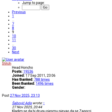
Jump to page:
Previous
1
…
7
8
9
10
11
…
30
Next
Stitch
Head Honcho
Posts:
19536
Joined:
17 Sep 2011, 23:06
Has thanked:
788 times
Been thanked:
1496 times
Gender:
Post
27 Nov 2025, 23:13
Šabović Adis
wrote:
↑
27 Nov 2025, 20:44
Kladim se da bi drugu pjesmu pjevao da se Zagorci