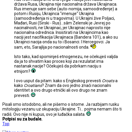
država Rusa, Ukrajina nije nacionalna država Ukrajinaca.
Rus imenuje sam sebe (auto-nomija, samoodređenje) a
potom i Rusiju, Ukrajinca "imenuje" Ukrajina
(samoodređenja ni u tragovima). U Ukrajini žive Poljaci,
Mađari, Rusi (Sirski - Rus)...sâm Zelenski je Jevrej po
nacinalnosti, ne Ukrajinac, jer Ukrajinac naprosto nije
nacionalna odrednica. Insistirati na Ukrajincima kao
naciji jest nacifikacija Ukrajinaca (Bandera 101), a ako su
Ukrajinci nacija onda su to i Bosanci. I Hercegovci. Ja
sam, eto, Sarajlija po nacionalnosti onda.
Isto tako, kad spominješ etnogenezu, ne očekuješ valjda
da ja to shvatim kao proces koji za rezulatat ima
nastanak nacije? Očekuješ da pobrkam naciju s
etnijom?
I ovo usput da pitam: kako s Engleskog prevesti
Croats
a
kako
Croatians
? Znam da ovo jedno znači nacionalni
identitet a ovo drugo etnički ali ovo drugo ne znam
prevesti.
Pisali smo istodobno, ali ne pišemo o istome. Ja razbijam rusku
mitologiju vezanu uz okupaciju Ukrajine. Ti... pojma nemam što ti
radiš. Ovo nije ni kupus, ovo je luđačka salata.
Potpisi su za budale.
Top