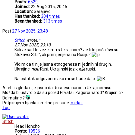
Posts:
6529
Joined:
22 Aug 2015, 20:45
Location:
Sarajevo
Has thanked:
304 times
Been thanked:
313 times
Post
27 Nov 2025, 23:48
Stitch
wrote:
↑
27 Nov 2025, 23:13
Kakve sad to veze ima s Ukrajinom? Je li to priča "svi su
štokavci Srbi", ali primijenjena na Rusiju?
Vidim da ti nije jasna etnogeneza ni jednih ni drugih.
Ukrajinci
nisu
Rusi. Ukrajinski jezik
nije
ruski.
Na ostatak odgovorim ako mi se bude dalo.
A tebi izgleda nije jasno da Rusi jesu narod a Ukrajinci nisu.
Možda bi ustvrdio da su pored Hrvata i Zagorci narod? Krajišnici?
Dalmatinci?
Potpisujem bjanko smrtne presude
:mirko:
Top
Stitch
Head Honcho
Posts:
19536