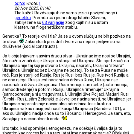
Stitch
wrote:
↑
28 Nov 2025, 01:48
Tko kaže? Razdvajaju ih ne samo jezici i povijest nego i
genetika
. Premda su i jedni i drugi Istočni Slaveni,
zabilježene su
63 varijacije
zbog kojih nisu u istom
klasteru na filogenetičkom stablu.
Genetika? To teorije krvi i tla? Ja se u ovom slučaju ne bih pozivao na
te stvari.
Zakonitosti prirodnih tvorevina neprimjenljive su na
društvene (social constructs).
Ja ti objašnjavam sasvim drugu stvar - Ukrajinac ime nosi po Ukrajini,
što nužno znači da je Ukrajina starija od Ukrajinca. Što opet znači da
Ukrajinac nije taj koji je stvorio Ukrajinu, naprotiv, Ukrajina "stvara"
Ukrajinca, Ukrajinac bez Ukrajine ne postoji. To se za Rusa ne može
reći, Rus je stariji od Rusije, Rus je Rus i bez Rusije. Rus tvori Rusiju a
ne ona njega. Rusija jest nacionalna država Rusa, Ukrajina nije
nacionalna država Ukrajinaca. Rus imenuje sam sebe (auto-nomija,
samoodređenje) a potom i Rusiju, Ukrajinca "imenuje" Ukrajina
(samoodređenja ni u tragovima). U Ukrajini žive Poljaci, Mađari, Rusi
(Sirski - Rus)...sâm Zelenski je Jevrej po nacinalnosti, ne Ukrajinac, jer
Ukrajinac naprosto nije nacionalna odrednica. Insistirati na
Ukrajincima kao naciji jest nacifikacija Ukrajinaca (Bandera 101), a
ako su Ukrajinci nacija onda su to i Bosanci. I Hercegovci. Ja sam, eto,
Sarajlija po nacionalnosti onda.
Isto tako, kad spominješ etnogenezu, ne očekuješ valjda da ja to
shvatim kao proces koji za rezulatat ima nastanak nacije? Očekuješ