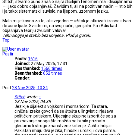
Stitch, stvarno puno znaš o najrazličitijim fenomenima i disciplinama
— i jako dobro objašnjavaš. Zavidim ti, ali na pozitivan način — htio bih
i ja tako: sistematski, suvislo, na lijepom, uzornom jeziku.
Malo mi je kasno za to, ali svejedno — užitak je otkrivati krasne stvari
i krasne ljude. Svi ste mi, na svoj način, genijalni. Pa i Adis kad
objašnjava teoriju zvučnih valova!
Tehnologija je stablo bez korijena. Plod je gorak.
Top
Pastir
Posts:
1616
Joined:
27 May 2025, 17:31
Has thanked:
1566 times
Been thanked:
652 times
Gender:
Post
28 Nov 2025, 10:34
Stitch
wrote:
↑
28 Nov 2025, 04:35
Jezik je dijalekt s vojskom i mornaricom. Ta stara,
cinična izreka govori da se štošta u lingvistici rješava
političkim pritiskom. Utjecajne skupine izborit će se za
priznavanje onoga što možda ne bi bilo priznato
gledamo li strogo znanstvene kriterije. Zašto Indija i
Pakistan imaju dva jezika, hindski i urdski, i dva pisma,