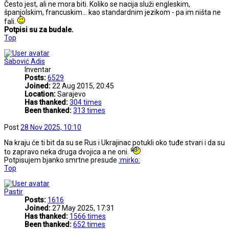
Često jest, ali ne mora biti. Koliko se nacija služi engleskim,
španjolskim, francuskim... kao standardnim jezikom - pa im ništa ne
fali.
Potpisi su za budale.
Top
Šabović Adis
Inventar
Posts:
6529
Joined:
22 Aug 2015, 20:45
Location:
Sarajevo
Has thanked:
304 times
Been thanked:
313 times
Post
28 Nov 2025, 10:10
Na kraju će ti bit da su se Rus i Ukrajinac potukli oko tuđe stvari i da su
to zapravo neka druga dvojica a ne oni.
Potpisujem bjanko smrtne presude
:mirko:
Top
Pastir
Posts:
1616
Joined:
27 May 2025, 17:31
Has thanked:
1566 times
Been thanked:
652 times