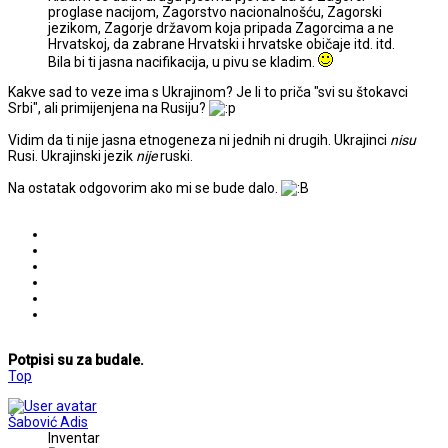
proglase nacijom, Zagorstvo nacionalnošću, Zagorski
jezikom, Zagorje državom koja pripada Zagorcima a ne
Hrvatskoj, da zabrane Hrvatski i hrvatske običaje itd. itd.
Bila bi ti jasna nacifikacija, u pivu se kladim.
Kakve sad to veze ima s Ukrajinom? Je li to priča "svi su štokavci
Srbi", ali primijenjena na Rusiju?
Vidim da ti nije jasna etnogeneza ni jednih ni drugih. Ukrajinci
nisu
Rusi. Ukrajinski jezik
nije
ruski.
Na ostatak odgovorim ako mi se bude dalo.
Potpisi su za budale.
Top
Šabović Adis
Inventar