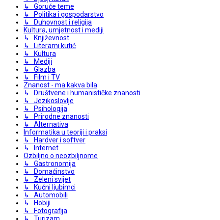
↳ Goruće teme
↳ Politika i gospodarstvo
↳ Duhovnost i religija
Kultura, umjetnost i mediji
↳ Književnost
↳ Literarni kutić
↳ Kultura
↳ Mediji
↳ Glazba
↳ Film i TV
Znanost - ma kakva bila
↳ Društvene i humanističke znanosti
↳ Jezikoslovlje
↳ Psihologija
↳ Prirodne znanosti
↳ Alternativa
Informatika u teoriji i praksi
↳ Hardver i softver
↳ Internet
Ozbiljno o neozbiljnome
↳ Gastronomija
↳ Domaćinstvo
↳ Zeleni svijet
↳ Kućni ljubimci
↳ Automobili
↳ Hobiji
↳ Fotografija
↳ Turizam