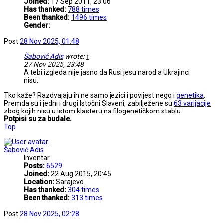
Joined:
17 Sep 2011, 23:06
Has thanked:
788 times
Been thanked:
1496 times
Gender:
Post
28 Nov 2025, 01:48
Šabović Adis
wrote:
↑
27 Nov 2025, 23:48
A tebi izgleda nije jasno da Rusi jesu narod a Ukrajinci
nisu.
Tko kaže? Razdvajaju ih ne samo jezici i povijest nego i
genetika
.
Premda su i jedni i drugi Istočni Slaveni, zabilježene su
63 varijacije
zbog kojih nisu u istom klasteru na filogenetičkom stablu.
Potpisi su za budale.
Top
Šabović Adis
Inventar
Posts:
6529
Joined:
22 Aug 2015, 20:45
Location:
Sarajevo
Has thanked:
304 times
Been thanked:
313 times
Post
28 Nov 2025, 02:28