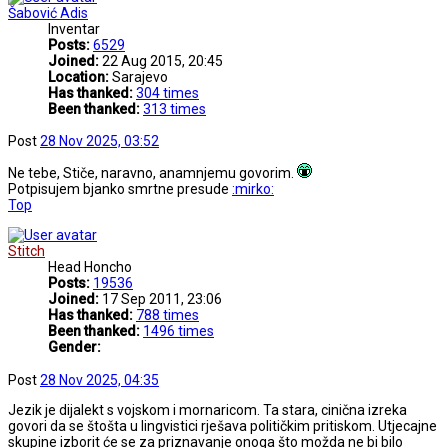
Šabović Adis
Inventar
Posts:
6529
Joined:
22 Aug 2015, 20:45
Location:
Sarajevo
Has thanked:
304 times
Been thanked:
313 times
Post
28 Nov 2025, 03:52
Ne tebe, Stiče, naravno, anamnjemu govorim.
Potpisujem bjanko smrtne presude
:mirko:
Top
Stitch
Head Honcho
Posts:
19536
Joined:
17 Sep 2011, 23:06
Has thanked:
788 times
Been thanked:
1496 times
Gender:
Post
28 Nov 2025, 04:35
Jezik je dijalekt s vojskom i mornaricom. Ta stara, cinična izreka
govori da se štošta u lingvistici rješava političkim pritiskom. Utjecajne
skupine izborit će se za priznavanje onoga što možda ne bi bilo