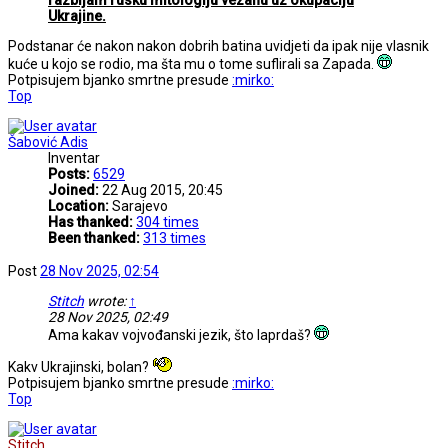
razbijam rusku mitologiju vezanu uz okupaciju
Ukrajine.
Podstanar će nakon nakon dobrih batina uvidjeti da ipak nije vlasnik
kuće u kojo se rodio, ma šta mu o tome suflirali sa Zapada.
Potpisujem bjanko smrtne presude
:mirko:
Top
Šabović Adis
Inventar
Posts:
6529
Joined:
22 Aug 2015, 20:45
Location:
Sarajevo
Has thanked:
304 times
Been thanked:
313 times
Post
28 Nov 2025, 02:54
Stitch
wrote:
↑
28 Nov 2025, 02:49
Ama kakav vojvođanski jezik, što laprdaš?
Kakv Ukrajinski, bolan?
Potpisujem bjanko smrtne presude
:mirko:
Top
Stitch