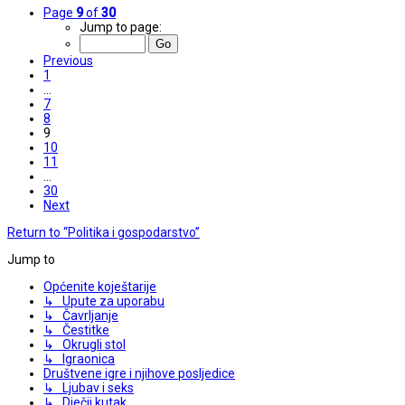
Page
9
of
30
Jump to page:
Previous
1
…
7
8
9
10
11
…
30
Next
Return to “Politika i gospodarstvo”
Jump to
Općenite koještarije
↳ Upute za uporabu
↳ Čavrljanje
↳ Čestitke
↳ Okrugli stol
↳ Igraonica
Društvene igre i njihove posljedice
↳ Ljubav i seks
↳ Dječji kutak