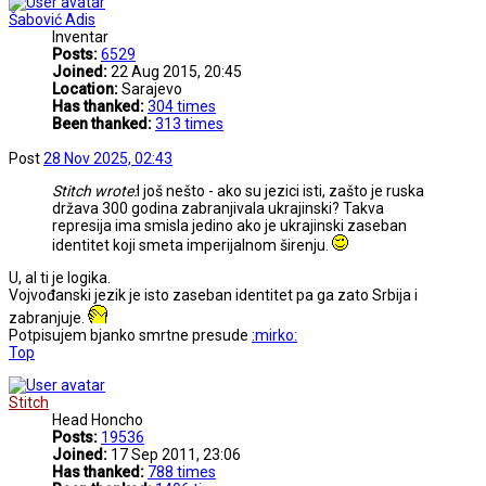
Šabović Adis
Inventar
Posts:
6529
Joined:
22 Aug 2015, 20:45
Location:
Sarajevo
Has thanked:
304 times
Been thanked:
313 times
Post
28 Nov 2025, 02:43
Stitch wrote:
I još nešto - ako su jezici isti, zašto je ruska
država 300 godina zabranjivala ukrajinski? Takva
represija ima smisla jedino ako je ukrajinski zaseban
identitet koji smeta imperijalnom širenju.
U, al ti je logika.
Vojvođanski jezik je isto zaseban identitet pa ga zato Srbija i
zabranjuje.
Potpisujem bjanko smrtne presude
:mirko:
Top
Stitch
Head Honcho
Posts:
19536
Joined:
17 Sep 2011, 23:06
Has thanked:
788 times