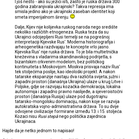
I još nešto - ako su jezici isti, zašto je ruska država 300
godina zabranjivala ukrajinski? Takva represija ima
smisla jedino ako je ukrajinski zaseban identitet koji
smeta imperijalnom širenju.
Dalje, Kijev nije kolijevka ruskog naroda nego središte
nekoliko različitih etnogeneza. Ruska teza da su
Ukrajinci odcijepljeni Rusi temelji se na pogrešnoj
interpretaciji Kijevske Rus'. Moderna historiografija i
arheogenetika razdvajaju te koncepte vrlo jasno.
Kijevska Rus' nije ruska država. To je bila multietnička
kneževina s vladarima skandinavskog podrijetla, s
bizantskim crkvenim modelom, bez političkog
kontinuiteta s Moskovijom. Moskva prisvaja naziv Rus'
tek stoljećima poslije, kao ideološki projekt. A nakon
tatarske ekspanzije nastaju dva različita svijeta; južni i
zapadni prostori (današnja Ukrajina) ulaze u krug Litve i
Poljske, gdje se razvijaju kozačka demokracija, lokalna
autonomija i zapadno pravno naslijeđe, a sjeveroistočni
prostori (današnja Rusija) ulaze pod dugotrajnu
tatarsko-mongolsku dominaciju, nakon koje se razvija
autokratska vojno-administrativna država. To su dvije
odvojene civilizacije formirane između 13. i 15. stoljeća.
Kozaci nisu
Rusi stepâ
nego politička zajednica
Ukrajinaca.
Hajde da je netko jednom to napisao!