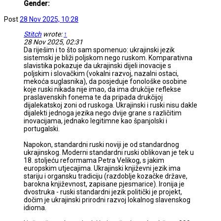
Gender:
Post
28 Nov 2025, 10:28
Stitch
wrote:
↑
28 Nov 2025, 02:31
Da riješim i to što sam spomenuo: ukrajinski jezik
sistemski je bliži poljskom nego ruskom. Komparativna
slavistika pokazuje da ukrajinski dijeli inovacije s
poljskim i slovačkim (vokalni razvoj, nazalni ostaci,
mekoća suglasnika), da posjeduje fonološke osobine
koje ruski nikada nije imao, da ima drukčije reflekse
praslavenskih fonema te da pripada drukčijoj
dijalekatskoj zoni od ruskoga. Ukrajinski i ruski nisu dakle
dijalekti jednoga jezika nego dvije grane s različitim
inovacijama, jednako legitimne kao španjolski i
portugalski.
Napokon, standardni ruski noviji je od standardnog
ukrajinskog. Moderni standardni ruski oblikovan je tek u
18. stoljeću reformama Petra Velikog, s jakim
europskim utjecajima. Ukrajinski književni jezik ima
stariju i organsku tradiciju (razdoblje kozačke države,
barokna književnost, zapisane pjesmarice). Ironija je
dvostruka - ruski standardni jezik politički je projekt,
dočim je ukrajinski prirodni razvoj lokalnog slavenskog
idioma.