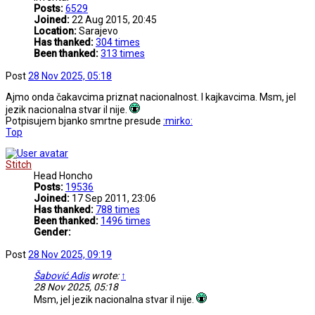
Posts:
6529
Joined:
22 Aug 2015, 20:45
Location:
Sarajevo
Has thanked:
304 times
Been thanked:
313 times
Post
28 Nov 2025, 05:18
Ajmo onda čakavcima priznat nacionalnost. I kajkavcima. Msm, jel
jezik nacionalna stvar il nije.
Potpisujem bjanko smrtne presude
:mirko:
Top
Stitch
Head Honcho
Posts:
19536
Joined:
17 Sep 2011, 23:06
Has thanked:
788 times
Been thanked:
1496 times
Gender:
Post
28 Nov 2025, 09:19
Šabović Adis
wrote:
↑
28 Nov 2025, 05:18
Msm, jel jezik nacionalna stvar il nije.