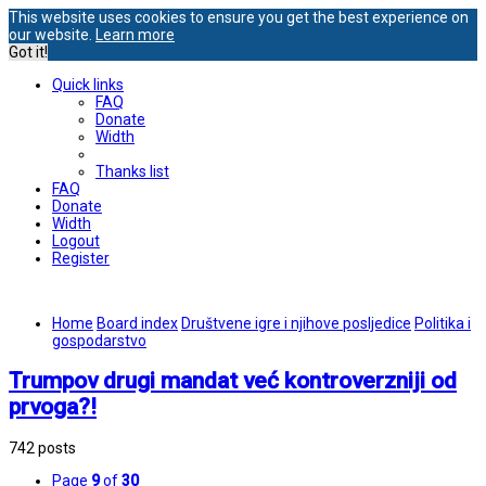
This website uses cookies to ensure you get the best experience on
our website.
Learn more
Got it!
Quick links
FAQ
Donate
Width
Thanks list
FAQ
Donate
Width
Logout
Register
Home
Board index
Društvene igre i njihove posljedice
Politika i
gospodarstvo
Trumpov drugi mandat već kontroverzniji od
prvoga?!
742 posts
Page
9
of
30