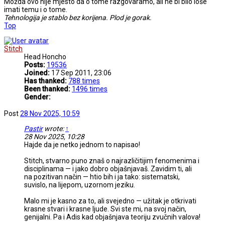
Možda ovo nije mjesto da o tome razgovaramo, ali ne bi bilo loše
imati temu i o tome.
Tehnologija je stablo bez korijena. Plod je gorak.
Top
Stitch
Head Honcho
Posts:
19536
Joined:
17 Sep 2011, 23:06
Has thanked:
788 times
Been thanked:
1496 times
Gender:
Post
28 Nov 2025, 10:59
Pastir
wrote:
↑
28 Nov 2025, 10:28
Hajde da je netko jednom to napisao!
Stitch, stvarno puno znaš o najrazličitijim fenomenima i
disciplinama — i jako dobro objašnjavaš. Zavidim ti, ali
na pozitivan način — htio bih i ja tako: sistematski,
suvislo, na lijepom, uzornom jeziku.
Malo mi je kasno za to, ali svejedno — užitak je otkrivati
krasne stvari i krasne ljude. Svi ste mi, na svoj način,
genijalni. Pa i Adis kad objašnjava teoriju zvučnih valova!