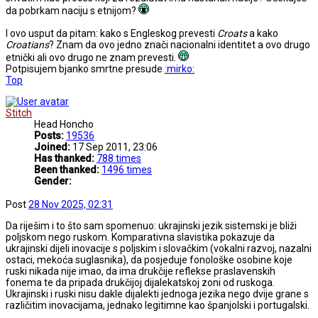
da pobrkam naciju s etnijom?
I ovo usput da pitam: kako s Engleskog prevesti
Croats
a kako
Croatians
? Znam da ovo jedno znači nacionalni identitet a ovo drugo
etnički ali ovo drugo ne znam prevesti.
Potpisujem bjanko smrtne presude
:mirko:
Top
Stitch
Head Honcho
Posts:
19536
Joined:
17 Sep 2011, 23:06
Has thanked:
788 times
Been thanked:
1496 times
Gender:
Post
28 Nov 2025, 02:31
Da riješim i to što sam spomenuo: ukrajinski jezik sistemski je bliži
poljskom nego ruskom. Komparativna slavistika pokazuje da
ukrajinski dijeli inovacije s poljskim i slovačkim (vokalni razvoj, nazalni
ostaci, mekoća suglasnika), da posjeduje fonološke osobine koje
ruski nikada nije imao, da ima drukčije reflekse praslavenskih
fonema te da pripada drukčijoj dijalekatskoj zoni od ruskoga.
Ukrajinski i ruski nisu dakle dijalekti jednoga jezika nego dvije grane s
različitim inovacijama, jednako legitimne kao španjolski i portugalski.