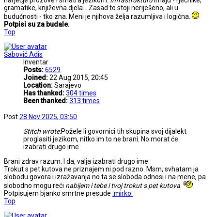
narječje prozove i smatra jezikom.
Infrastrukturu
imaju - rječnike,
gramatike, književna djela... Zasad to stoji neriješeno, ali u
budućnosti - tko zna. Meni je njihova želja razumljiva i logična.
Potpisi su za budale.
Top
Šabović Adis
Inventar
Posts:
6529
Joined:
22 Aug 2015, 20:45
Location:
Sarajevo
Has thanked:
304 times
Been thanked:
313 times
Post
28 Nov 2025, 03:50
Stitch wrote:
Požele li govornici tih skupina svoj dijalekt
proglasiti jezikom, nitko im to ne brani. No morat će
izabrati drugo ime.
Brani zdrav razum. I da, valja izabrati drugo ime.
Trokut s pet kutova ne priznajem ni pod razno. Msm, svhatam ja
slobodu govora i izražavanja no ta se sloboda odnosi i na mene, pa
slobodno mogu reći
nabijem i tebe i tvoj trokut s pet kutova
.
Potpisujem bjanko smrtne presude
:mirko:
Top