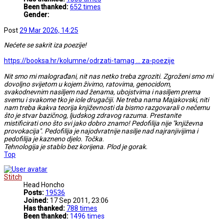
Been thanked:
652 times
Gender:
Post
29 Mar 2026, 14:25
Nećete se sakrit iza poezije!
https://booksa.hr/kolumne/odrzati-tamag ... za-poezije
Nit smo mi malograđani, nit nas netko treba zgroziti. Zgroženi smo mi
dovoljno svijetom u kojem živimo, ratovima, genocidom,
svakodnevnim nasiljem nad ženama, ubojstvima i nasiljem prema
svemu i svakome tko je iole drugačiji. Ne treba nama Majakovski, niti
nam treba ikakva teorija književnosti da bismo razgovarali o nečemu
što je stvar bazičnog, ljudskog zdravog razuma. Prestanite
mistificirati ono što svi jako dobro znamo! Pedofilija nije "književna
provokacija". Pedofilija je najodvratnije nasilje nad najranjivijima i
pedofilija je kazneno djelo. Točka.
Tehnologija je stablo bez korijena. Plod je gorak.
Top
Stitch
Head Honcho
Posts:
19536
Joined:
17 Sep 2011, 23:06
Has thanked:
788 times
Been thanked:
1496 times