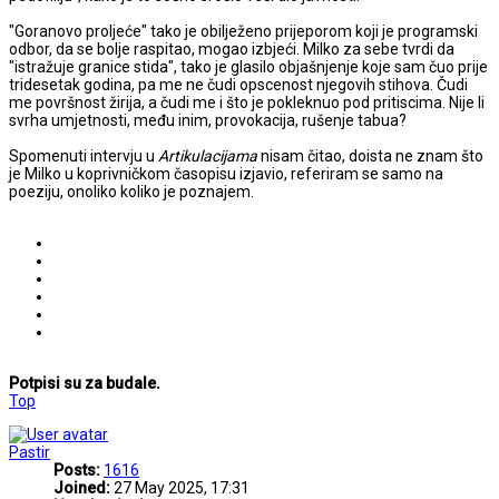
"Goranovo proljeće" tako je obilježeno prijeporom koji je programski
odbor, da se bolje raspitao, mogao izbjeći. Milko za sebe tvrdi da
"istražuje granice stida", tako je glasilo objašnjenje koje sam čuo prije
tridesetak godina, pa me ne čudi opscenost njegovih stihova. Čudi
me površnost žirija, a čudi me i što je pokleknuo pod pritiscima. Nije li
svrha umjetnosti, među inim, provokacija, rušenje tabua?
Spomenuti intervju u
Artikulacijama
nisam čitao, doista ne znam što
je Milko u koprivničkom časopisu izjavio, referiram se samo na
poeziju, onoliko koliko je poznajem.
Potpisi su za budale.
Top
Pastir
Posts:
1616
Joined:
27 May 2025, 17:31