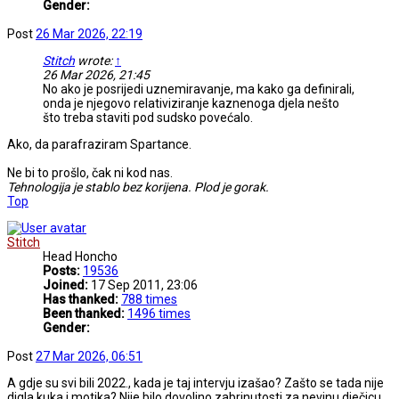
Gender:
Post
26 Mar 2026, 22:19
Stitch
wrote:
↑
26 Mar 2026, 21:45
No ako je posrijedi uznemiravanje, ma kako ga definirali,
onda je njegovo relativiziranje kaznenoga djela nešto
što treba staviti pod sudsko povećalo.
Ako, da parafraziram Spartance.
Ne bi to prošlo, čak ni kod nas.
Tehnologija je stablo bez korijena. Plod je gorak.
Top
Stitch
Head Honcho
Posts:
19536
Joined:
17 Sep 2011, 23:06
Has thanked:
788 times
Been thanked:
1496 times
Gender:
Post
27 Mar 2026, 06:51
A gdje su svi bili 2022., kada je taj intervju izašao? Zašto se tada nije
digla kuka i motika? Nije bilo dovoljno zabrinutosti za nevinu dječicu