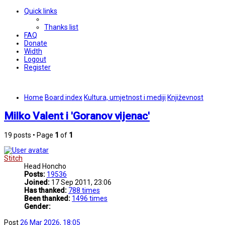
Quick links
Thanks list
FAQ
Donate
Width
Logout
Register
Home
Board index
Kultura, umjetnost i mediji
Književnost
Milko Valent i 'Goranov vijenac'
19 posts • Page
1
of
1
Stitch
Head Honcho
Posts:
19536
Joined:
17 Sep 2011, 23:06
Has thanked:
788 times
Been thanked:
1496 times
Gender:
Post
26 Mar 2026, 18:05