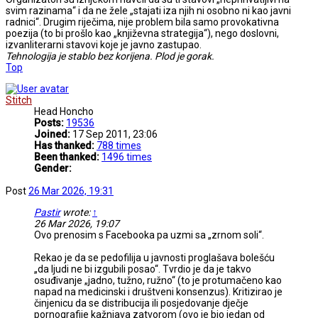
svim razinama“ i da ne žele „stajati iza njih ni osobno ni kao javni
radnici“. Drugim riječima, nije problem bila samo provokativna
poezija (to bi prošlo kao „književna strategija“), nego doslovni,
izvanliterarni stavovi koje je javno zastupao.
Tehnologija je stablo bez korijena. Plod je gorak.
Top
Stitch
Head Honcho
Posts:
19536
Joined:
17 Sep 2011, 23:06
Has thanked:
788 times
Been thanked:
1496 times
Gender:
Post
26 Mar 2026, 19:31
Pastir
wrote:
↑
26 Mar 2026, 19:07
Ovo prenosim s Facebooka pa uzmi sa „zrnom soli“.
Rekao je da se pedofilija u javnosti proglašava bolešću
„da ljudi ne bi izgubili posao“. Tvrdio je da je takvo
osuđivanje „jadno, tužno, ružno“ (to je protumačeno kao
napad na medicinski i društveni konsenzus). Kritizirao je
činjenicu da se distribucija ili posjedovanje dječje
pornografije kažnjava zatvorom (ovo je bio jedan od