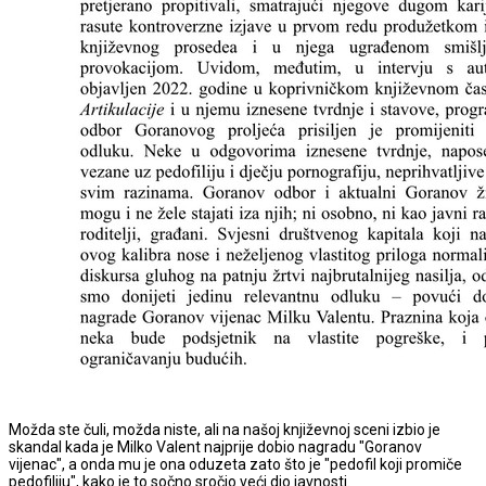
Možda ste čuli, možda niste, ali na našoj književnoj sceni izbio je
skandal kada je Milko Valent najprije dobio nagradu "Goranov
vijenac", a onda mu je ona oduzeta zato što je "pedofil koji promiče
pedofiliju", kako je to sočno sročio veći dio javnosti.