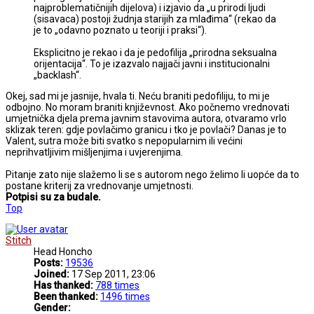
najproblematičnijih dijelova) i izjavio da „u prirodi ljudi
(sisavaca) postoji žudnja starijih za mlađima“ (rekao da
je to „odavno poznato u teoriji i praksi“).
Eksplicitno je rekao i da je pedofilija „prirodna seksualna
orijentacija“. To je izazvalo najjači javni i institucionalni
„backlash“.
Okej, sad mi je jasnije, hvala ti. Neću braniti pedofiliju, to mi je
odbojno. No moram braniti književnost. Ako počnemo vrednovati
umjetnička djela prema javnim stavovima autora, otvaramo vrlo
sklizak teren: gdje povlačimo granicu i tko je povlači? Danas je to
Valent, sutra može biti svatko s nepopularnim ili većini
neprihvatljivim mišljenjima i uvjerenjima.
Pitanje zato nije slažemo li se s autorom nego želimo li uopće da to
postane kriterij za vrednovanje umjetnosti.
Potpisi su za budale.
Top
Stitch
Head Honcho
Posts:
19536
Joined:
17 Sep 2011, 23:06
Has thanked:
788 times
Been thanked:
1496 times
Gender: