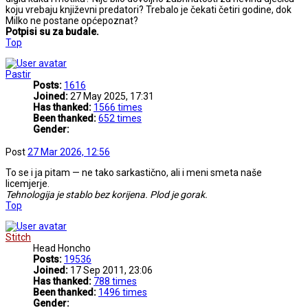
koju vrebaju književni predatori? Trebalo je čekati četiri godine, dok
Milko ne postane općepoznat?
Potpisi su za budale.
Top
Pastir
Posts:
1616
Joined:
27 May 2025, 17:31
Has thanked:
1566 times
Been thanked:
652 times
Gender:
Post
27 Mar 2026, 12:56
To se i ja pitam — ne tako sarkastično, ali i meni smeta naše
licemjerje.
Tehnologija je stablo bez korijena. Plod je gorak.
Top
Stitch
Head Honcho
Posts:
19536
Joined:
17 Sep 2011, 23:06
Has thanked:
788 times
Been thanked:
1496 times
Gender: