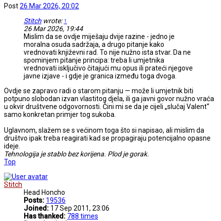
Post
26 Mar 2026, 20:02
Stitch
wrote:
↑
26 Mar 2026, 19:44
Mislim da se ovdje miješaju dvije razine - jedno je
moralna osuda sadržaja, a drugo pitanje kako
vrednovati književni rad. To nije nužno ista stvar. Da ne
spominjem pitanje principa: treba li umjetnika
vrednovati isključivo čitajući mu opus ili prateći njegove
javne izjave - i gdje je granica između toga dvoga.
Ovdje se zapravo radi o starom pitanju — može li umjetnik biti
potpuno slobodan izvan vlastitog djela, ili ga javni govor nužno vraća
u okvir društvene odgovornosti. Čini mi se da je cijeli „slučaj Valent“
samo konkretan primjer tog sukoba.
Uglavnom, slažem se s većinom toga što si napisao, ali mislim da
društvo ipak treba reagirati kad se propagiraju potencijalno opasne
ideje.
Tehnologija je stablo bez korijena. Plod je gorak.
Top
Stitch
Head Honcho
Posts:
19536
Joined:
17 Sep 2011, 23:06
Has thanked:
788 times