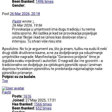
Been thanked:
1496 times
Gender:
Post
26 Mar 2026, 20:18
Pastir
wrote:
↑
26 Mar 2026, 19:56
Provokacija u umjetnosti ima dugu tradiciju i tu nema
ništa sporno. Ali razlika je kad se provokacija pojavljuje
unutar fikcije i kad se iznosi kao doslovan stav u
intervjuu. Tu stvari više nisu iste.
Apsolutno. No to je argument za, što ja znam, tužbu na sudu ili neki
drugi oblik društvene kazne, a ne za dodjeljivanje pa oduzimanje
umjetničke nagrade. Manifestacija "Goranovo proljeće" time je
izgubila svaku vrijednost i autoritet. O nagradi da i ne govorim - a
tradicionalno se dodjeljuje za cjelokupni pjesnički opus i izniman
doprinos hrvatskom pjesništvu te predstavlja najznačajnije naše
pjesničko priznanje.
Potpisi su za budale.
Top
Pastir
Posts:
1616
Joined:
27 May 2025, 17:31
Has thanked:
1566 times
Been thanked:
652 times