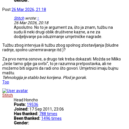
Gender:
Post
26 Mar 2026, 21:18
Stitch
wrote:
↑
26 Mar 2026, 20:18
Apsolutno. No to je argument za, što ja znam, tužbu na
sudu ili neki drugi oblik društvene kazne, a ne za
dodjeljivanje pa oduzimanje umjetničke nagrade.
Tužbu zbog intervjua ili tužbu zbog spolnog zlostavljanja (bludne
radnje, spolno uznemiravanje itd.)?
Za prvo nema osnove, a drugo tek treba dokazati. Možda se Milko
„češe tamo gdje ga svrbi“, to je razumna pretpostavka, ali ne
možemo biti sigurni da radi ono što govori. Umjetnici imaju bujnu
maštu.
Tehnologija je stablo bez korijena. Plod je gorak.
Top
Stitch
Head Honcho
Posts:
19536
Joined:
17 Sep 2011, 23:06
Has thanked:
788 times
Been thanked:
1496 times
Gender: