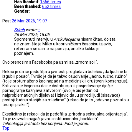
Has thanked:
1566 times
Been thanked:
652 times
Gender:
Post
26 Mar 2026, 19:07
Stitch
wrote:
↑
26 Mar 2026, 18:05
Spomenuti intervju u
Artikulacijama
nisam čitao, doista
ne znam što je Milko u koprivničkom časopisu izjavio,
referiram se samo na poeziju, onoliko koliko je
poznajem.
Ovo prenosim s Facebooka pa uzmi sa „zrnom soli“.
Rekao je da se pedofilija u javnosti proglašava bolešću „da ljudi ne bi
izgubili posao“. Tvrdio je da je takvo osuđivanje „jadno, tužno, ružno“
(to je protumačeno kao napad na medicinski i društveni konsenzus).
Kritizirao je činjenicu da se distribucija ili posjedovanje dječje
pornografije kažnjava zatvorom (ovo je bio jedan od
najproblematičnijih dijelova) i izjavio da „u prirodi ljudi (sisavaca)
postoji žudnja starijih za mlađima“ (rekao da je to „odavno poznato u
teoriji i praksi“).
Eksplicitno je rekao i da je pedofilija „prirodna seksualna orijentacija“.
To je izazvalo najjači javni i institucionalni „backlash“.
Tehnologija je stablo bez korijena. Plod je gorak.
Top