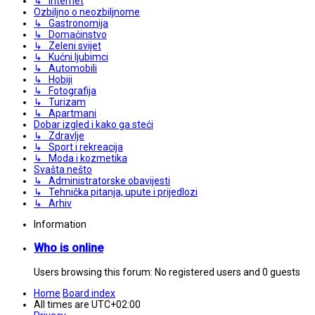
↳ Internet
Ozbiljno o neozbiljnome
↳ Gastronomija
↳ Domaćinstvo
↳ Zeleni svijet
↳ Kućni ljubimci
↳ Automobili
↳ Hobiji
↳ Fotografija
↳ Turizam
↳ Apartmani
Dobar izgled i kako ga steći
↳ Zdravlje
↳ Sport i rekreacija
↳ Moda i kozmetika
Svašta nešto
↳ Administratorske obavijesti
↳ Tehnička pitanja, upute i prijedlozi
↳ Arhiv
Information
Who is online
Users browsing this forum: No registered users and 0 guests
Home
Board index
All times are
UTC+02:00