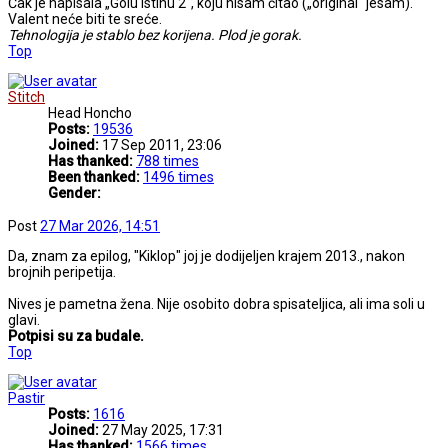
Čak je napisala „Golu istinu 2“, koju nisam čitao („original“ jesam).
Valent neće biti te sreće.
Tehnologija je stablo bez korijena. Plod je gorak.
Top
Stitch
Head Honcho
Posts:
19536
Joined:
17 Sep 2011, 23:06
Has thanked:
788 times
Been thanked:
1496 times
Gender:
Post
27 Mar 2026, 14:51
Da, znam za epilog, "Kiklop" joj je dodijeljen krajem 2013., nakon
brojnih peripetija.
Nives je pametna žena. Nije osobito dobra spisateljica, ali ima soli u
glavi.
Potpisi su za budale.
Top
Pastir
Posts:
1616
Joined:
27 May 2025, 17:31
Has thanked:
1566 times