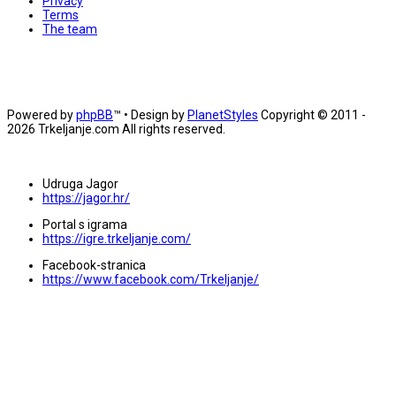
Privacy
Terms
The team
Powered by
phpBB
™
• Design by
PlanetStyles
Copyright © 2011 -
2026 Trkeljanje.com All rights reserved.
Udruga Jagor
https://jagor.hr/
Portal s igrama
https://igre.trkeljanje.com/
Facebook-stranica
https://www.facebook.com/Trkeljanje/