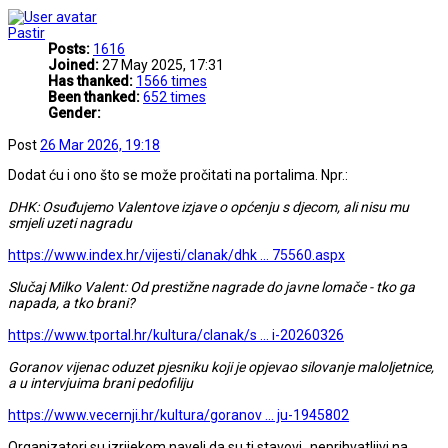
Pastir
Posts:
1616
Joined:
27 May 2025, 17:31
Has thanked:
1566 times
Been thanked:
652 times
Gender:
Post
26 Mar 2026, 19:18
Dodat ću i ono što se može pročitati na portalima. Npr.:
DHK: Osuđujemo Valentove izjave o općenju s djecom, ali nisu mu
smjeli uzeti nagradu
https://www.index.hr/vijesti/clanak/dhk ... 75560.aspx
Slučaj Milko Valent: Od prestižne nagrade do javne lomače - tko ga
napada, a tko brani?
https://www.tportal.hr/kultura/clanak/s ... i-20260326
Goranov vijenac oduzet pjesniku koji je opjevao silovanje maloljetnice,
a u intervjuima brani pedofiliju
https://www.vecernji.hr/kultura/goranov ... ju-1945802
Organizatori su izrijekom naveli da su ti stavovi „neprihvatljivi na