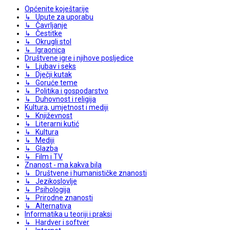
Općenite koještarije
↳ Upute za uporabu
↳ Čavrljanje
↳ Čestitke
↳ Okrugli stol
↳ Igraonica
Društvene igre i njihove posljedice
↳ Ljubav i seks
↳ Dječji kutak
↳ Goruće teme
↳ Politika i gospodarstvo
↳ Duhovnost i religija
Kultura, umjetnost i mediji
↳ Književnost
↳ Literarni kutić
↳ Kultura
↳ Mediji
↳ Glazba
↳ Film i TV
Znanost - ma kakva bila
↳ Društvene i humanističke znanosti
↳ Jezikoslovlje
↳ Psihologija
↳ Prirodne znanosti
↳ Alternativa
Informatika u teoriji i praksi
↳ Hardver i softver