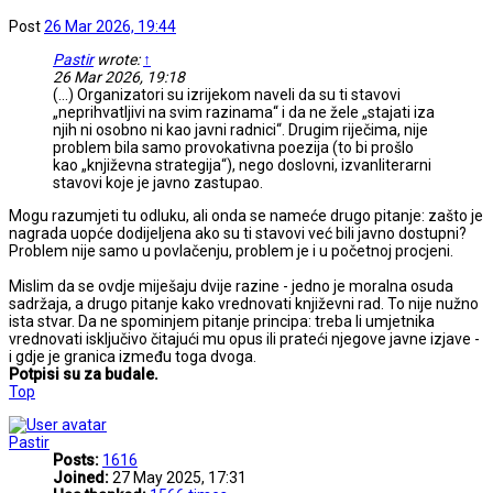
Post
26 Mar 2026, 19:44
Pastir
wrote:
↑
26 Mar 2026, 19:18
(...) Organizatori su izrijekom naveli da su ti stavovi
„neprihvatljivi na svim razinama“ i da ne žele „stajati iza
njih ni osobno ni kao javni radnici“. Drugim riječima, nije
problem bila samo provokativna poezija (to bi prošlo
kao „književna strategija“), nego doslovni, izvanliterarni
stavovi koje je javno zastupao.
Mogu razumjeti tu odluku, ali onda se nameće drugo pitanje: zašto je
nagrada uopće dodijeljena ako su ti stavovi već bili javno dostupni?
Problem nije samo u povlačenju, problem je i u početnoj procjeni.
Mislim da se ovdje miješaju dvije razine - jedno je moralna osuda
sadržaja, a drugo pitanje kako vrednovati književni rad. To nije nužno
ista stvar. Da ne spominjem pitanje principa: treba li umjetnika
vrednovati isključivo čitajući mu opus ili prateći njegove javne izjave -
i gdje je granica između toga dvoga.
Potpisi su za budale.
Top
Pastir
Posts:
1616
Joined:
27 May 2025, 17:31