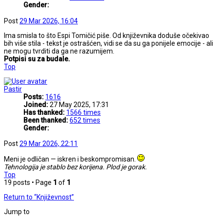
Gender:
Post
29 Mar 2026, 16:04
Ima smisla to što Espi Tomičić piše. Od književnika doduše očekivao
bih više stila - tekst je ostrašćen, vidi se da su ga ponijele emocije - ali
ne mogu tvrditi da ga ne razumijem.
Potpisi su za budale.
Top
Pastir
Posts:
1616
Joined:
27 May 2025, 17:31
Has thanked:
1566 times
Been thanked:
652 times
Gender:
Post
29 Mar 2026, 22:11
Meni je odličan — iskren i beskompromisan.
Tehnologija je stablo bez korijena. Plod je gorak.
Top
19 posts • Page
1
of
1
Return to “Književnost”
Jump to