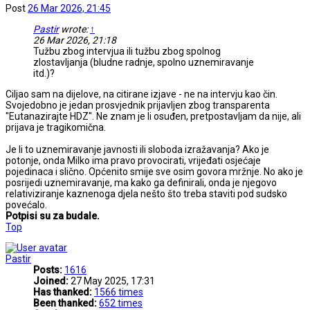
Post
26 Mar 2026, 21:45
Pastir
wrote:
↑
26 Mar 2026, 21:18
Tužbu zbog intervjua ili tužbu zbog spolnog
zlostavljanja (bludne radnje, spolno uznemiravanje
itd.)?
Ciljao sam na dijelove, na citirane izjave - ne na intervju kao čin.
Svojedobno je jedan prosvjednik prijavljen zbog transparenta
"Eutanazirajte HDZ". Ne znam je li osuđen, pretpostavljam da nije, ali
prijava je tragikomična.
Je li to uznemiravanje javnosti ili sloboda izražavanja? Ako je
potonje, onda Milko ima pravo provocirati, vrijeđati osjećaje
pojedinaca i slično. Općenito smije sve osim govora mržnje. No ako je
posrijedi uznemiravanje, ma kako ga definirali, onda je njegovo
relativiziranje kaznenoga djela nešto što treba staviti pod sudsko
povećalo.
Potpisi su za budale.
Top
Pastir
Posts:
1616
Joined:
27 May 2025, 17:31
Has thanked:
1566 times
Been thanked:
652 times