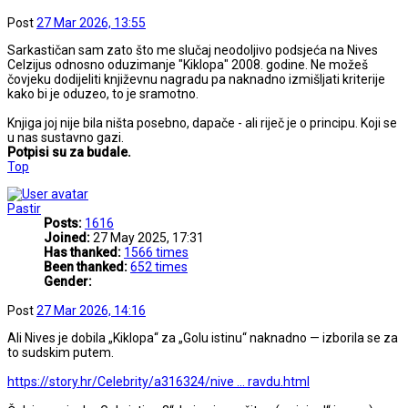
Post
27 Mar 2026, 13:55
Sarkastičan sam zato što me slučaj neodoljivo podsjeća na Nives
Celzijus odnosno oduzimanje "Kiklopa" 2008. godine. Ne možeš
čovjeku dodijeliti književnu nagradu pa naknadno izmišljati kriterije
kako bi je oduzeo, to je sramotno.
Knjiga joj nije bila ništa posebno, dapače - ali riječ je o principu. Koji se
u nas sustavno gazi.
Potpisi su za budale.
Top
Pastir
Posts:
1616
Joined:
27 May 2025, 17:31
Has thanked:
1566 times
Been thanked:
652 times
Gender:
Post
27 Mar 2026, 14:16
Ali Nives je dobila „Kiklopa“ za „Golu istinu“ naknadno — izborila se za
to sudskim putem.
https://story.hr/Celebrity/a316324/nive ... ravdu.html