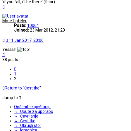
'if you fall, i'll be there' (floor)
Top
MmeTipfeler
Posts:
10064
Joined:
23 Mar 2012, 21:20
Post
11 Jan 2017, 20:06
Yessss!
Top
38 posts
Previous
1
2
Return to “Čestitke”
Jump to
Općenite koještarije
↳ Upute za uporabu
↳ Čavrljanje
↳ Čestitke
↳ Okrugli stol
↳ Igraonica