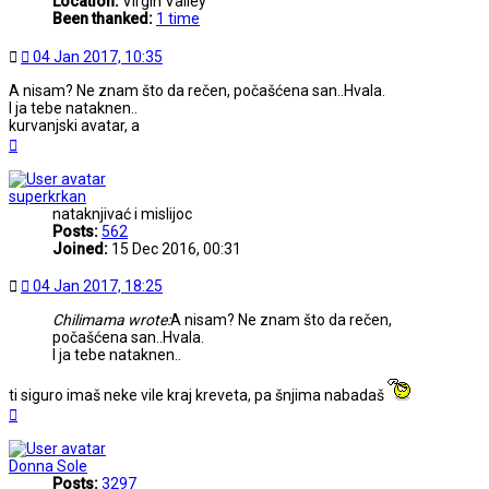
Location:
Virgin Valley
Been thanked:
1 time
Post
04 Jan 2017, 10:35
A nisam? Ne znam što da rečen, počašćena san..Hvala.
I ja tebe nataknen..
kurvanjski avatar, a
Top
superkrkan
nataknjivać i mislijoc
Posts:
562
Joined:
15 Dec 2016, 00:31
Post
04 Jan 2017, 18:25
Chilimama wrote:
A nisam? Ne znam što da rečen,
počašćena san..Hvala.
I ja tebe nataknen..
ti siguro imaš neke vile kraj kreveta, pa šnjima nabadaš
Top
Donna Sole
Posts:
3297