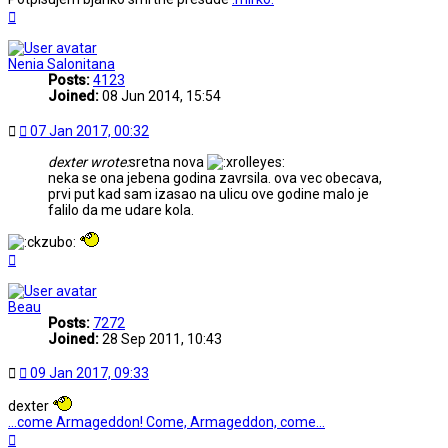
Top
Nenia Salonitana
Posts:
4123
Joined:
08 Jun 2014, 15:54
Post
07 Jan 2017, 00:32
dexter wrote:
sretna nova
neka se ona jebena godina zavrsila. ova vec obecava,
prvi put kad sam izasao na ulicu ove godine malo je
falilo da me udare kola.
Top
Beau
Posts:
7272
Joined:
28 Sep 2011, 10:43
Post
09 Jan 2017, 09:33
dexter
...come Armageddon! Come, Armageddon, come...
Top