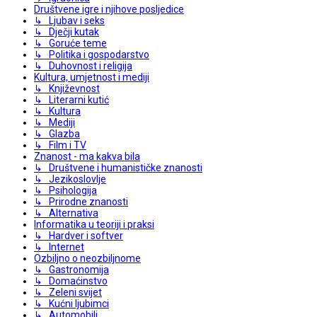
Društvene igre i njihove posljedice
↳ Ljubav i seks
↳ Dječji kutak
↳ Goruće teme
↳ Politika i gospodarstvo
↳ Duhovnost i religija
Kultura, umjetnost i mediji
↳ Književnost
↳ Literarni kutić
↳ Kultura
↳ Mediji
↳ Glazba
↳ Film i TV
Znanost - ma kakva bila
↳ Društvene i humanističke znanosti
↳ Jezikoslovlje
↳ Psihologija
↳ Prirodne znanosti
↳ Alternativa
Informatika u teoriji i praksi
↳ Hardver i softver
↳ Internet
Ozbiljno o neozbiljnome
↳ Gastronomija
↳ Domaćinstvo
↳ Zeleni svijet
↳ Kućni ljubimci
↳ Automobili