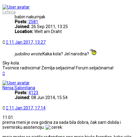
Leteća
babin nakurnjak
Posts:
2581
Joined:
26 Sep 2011, 13:25
Location:
Welt am Draht
Post
11 Jan 2017, 13:27
judolino wrote:
Kaka kola? Jel narodna?
Sky-kola.
Tvornice radnicima! Zemlja seljacima! Forum seljačinama!
Top
Nenia Salonitana
Posts:
4123
Joined:
08 Jun 2014, 15:54
Post
11 Jan 2017, 17:14
11.01.
prema meni je ova godina za sada bila dobra, čak sam dobila i
svemirsku asistenciju.
moja mater se sjetila rođendana one moje bivše frendice, kako više