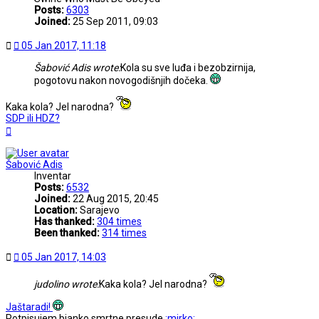
Posts:
6303
Joined:
25 Sep 2011, 09:03
Post
05 Jan 2017, 11:18
Šabović Adis wrote:
Kola su sve luđa i bezobzirnija,
pogotovu nakon novogodišnjih dočeka.
Kaka kola? Jel narodna?
SDP ili HDZ?
Top
Šabović Adis
Inventar
Posts:
6532
Joined:
22 Aug 2015, 20:45
Location:
Sarajevo
Has thanked:
304 times
Been thanked:
314 times
Post
05 Jan 2017, 14:03
judolino wrote:
Kaka kola? Jel narodna?
Jaštaradi!
Potpisujem bjanko smrtne presude
:mirko: