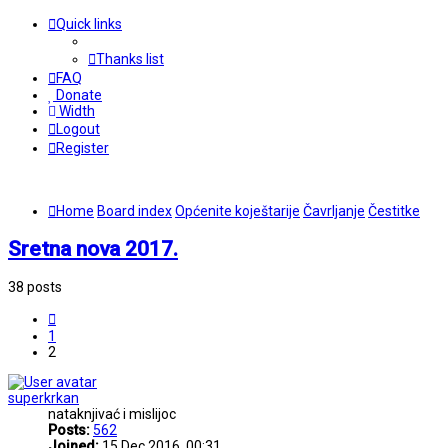
Quick links
Thanks list
FAQ
Donate
Width
Logout
Register
Home
Board index
Općenite koještarije
Čavrljanje
Čestitke
Sretna nova 2017.
38 posts
Previous
1
2
superkrkan
nataknjivać i mislijoc
Posts:
562
Joined:
15 Dec 2016, 00:31