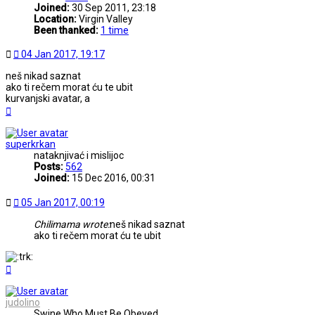
Joined:
30 Sep 2011, 23:18
Location:
Virgin Valley
Been thanked:
1 time
Post
04 Jan 2017, 19:17
neš nikad saznat
ako ti rečem morat ću te ubit
kurvanjski avatar, a
Top
superkrkan
nataknjivać i mislijoc
Posts:
562
Joined:
15 Dec 2016, 00:31
Post
05 Jan 2017, 00:19
Chilimama wrote:
neš nikad saznat
ako ti rečem morat ću te ubit
Top
judolino
Swine Who Must Be Obeyed