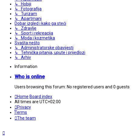
↳ Hobiji
↳ Fotografija
↳ Turizam
↳ Apartmani
Dobar izgled i kako ga steći
↳ Zdravlje
↳ Sport i rekreacija
↳ Moda i kozmetika
Svašta nešto
↳ Administratorske obavijesti
↳ Tehnička pitanja, upute i prijedlozi
↳ Arhiv
Information
Who is online
Users browsing this forum: No registered users and 0 guests
Home
Board index
All times are
UTC+02:00
Privacy
Terms
The team