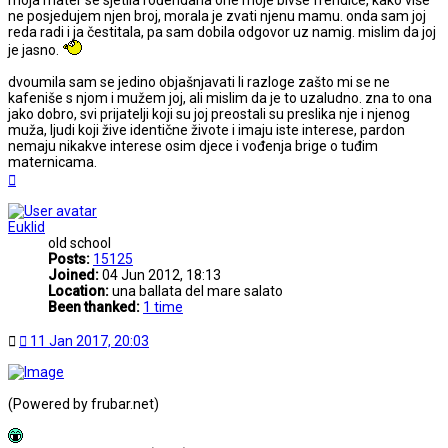
ne posjedujem njen broj, morala je zvati njenu mamu. onda sam joj
reda radi i ja čestitala, pa sam dobila odgovor uz namig. mislim da joj
je jasno.
dvoumila sam se jedino objašnjavati li razloge zašto mi se ne
kafeniše s njom i mužem joj, ali mislim da je to uzaludno. zna to ona
jako dobro, svi prijatelji koji su joj preostali su preslika nje i njenog
muža, ljudi koji žive identične živote i imaju iste interese, pardon
nemaju nikakve interese osim djece i vođenja brige o tuđim
maternicama.
Top
Euklid
old school
Posts:
15125
Joined:
04 Jun 2012, 18:13
Location:
una ballata del mare salato
Been thanked:
1 time
Post
11 Jan 2017, 20:03
(Powered by frubar.net)