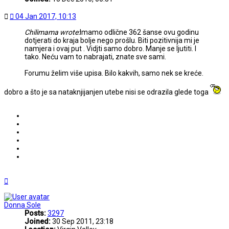
Post
04 Jan 2017, 10:13
Chilimama wrote:
Imamo odlične 362 šanse ovu godinu
dotjerati do kraja bolje nego prošlu. Biti pozitivnija mi je
namjera i ovaj put . Vidjti samo dobro. Manje se ljutiti. I
tako. Neću vam to nabrajati, znate sve sami.
Forumu želim više upisa. Bilo kakvih, samo nek se kreće.
dobro a što je sa nataknjijanjen utebe nisi se odrazila glede toga
Top
Donna Sole
Posts:
3297
Joined:
30 Sep 2011, 23:18