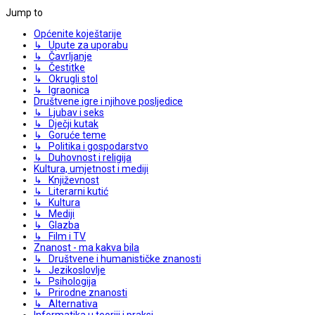
Jump to
Općenite koještarije
↳ Upute za uporabu
↳ Čavrljanje
↳ Čestitke
↳ Okrugli stol
↳ Igraonica
Društvene igre i njihove posljedice
↳ Ljubav i seks
↳ Dječji kutak
↳ Goruće teme
↳ Politika i gospodarstvo
↳ Duhovnost i religija
Kultura, umjetnost i mediji
↳ Književnost
↳ Literarni kutić
↳ Kultura
↳ Mediji
↳ Glazba
↳ Film i TV
Znanost - ma kakva bila
↳ Društvene i humanističke znanosti
↳ Jezikoslovlje
↳ Psihologija
↳ Prirodne znanosti
↳ Alternativa
Informatika u teoriji i praksi