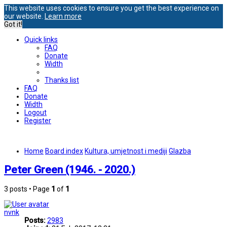
This website uses cookies to ensure you get the best experience on
our website.
Learn more
Got it!
Quick links
FAQ
Donate
Width
Thanks list
FAQ
Donate
Width
Logout
Register
Home
Board index
Kultura, umjetnost i mediji
Glazba
Peter Green (1946. - 2020.)
3 posts • Page
1
of
1
nvnk
Posts:
2983