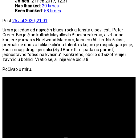
Joined:
21 Feb 2017, 12:31
Has thanked:
20 times
Been thanked:
58 times
Post
25 Jul 2020, 21:01
Umro je jedan od najvećih blues-rock gitarista u povijesti, Peter
Green. Bio je član kultnih Mayallovih Bluesbreakersa, a vrhunac
karijere je imao s Fleetwood Mackom, koncem 60-tih. Na žalost,
premalo je dao za toliku količinu talenta s kojom je raspolagao jer je,
kao i mnogi drugi genijalci (Syd Barrett mi pada na pamet)
jednostavno "otišo na kvasinu". Konkretno, obolio od šizofrenije i
završio u bolnici. Vratio se, ali nije više bio isti.
Počivao u miru.