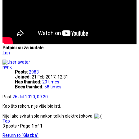
Potpisi su za budale.
Top
nvnk
Posts:
2983
Joined:
21 Feb 2017, 12:31
Has thanked:
20 times
Been thanked:
58 times
Post
26 Jul 2020, 09:20
Kao što rekoh, nije više bio isti.
Nije lako svirat solo nakon tolkih elektrošokova.
Top
3 posts • Page
1
of
1
Return to “Glazba”