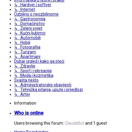
↳ Hardver i softver
↳ Internet
Ozbiljno o neozbiljnome
↳ Gastronomija
↳ Domaćinstvo
↳ Zeleni svijet
↳ Kućni ljubimci
↳ Automobili
↳ Hobiji
↳ Fotografija
↳ Turizam
↳ Apartmani
Dobar izgled i kako ga steći
↳ Zdravlje
↳ Sport i rekreacija
↳ Moda i kozmetika
Svašta nešto
↳ Administratorske obavijesti
↳ Tehnička pitanja, upute i prijedlozi
↳ Arhiv
Information
Who is online
Users browsing this forum:
ClaudeBot
and 1 guest
Home
Board index