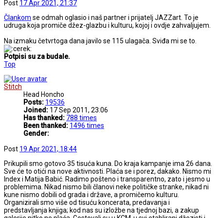
Post
17 Apr 2021, 21:37
Člankom
se odmah oglasio i naš partner i prijatelj JAZZart. To je
udruga koja promiče džez-glazbu i kulturu, kojoj i ovdje zahvaljujem.
Na izmaku četvrtoga dana javilo se 115 ulagača. Sviđa mi se to.
Potpisi su za budale.
Top
Stitch
Head Honcho
Posts:
19536
Joined:
17 Sep 2011, 23:06
Has thanked:
788 times
Been thanked:
1496 times
Gender:
Post
19 Apr 2021, 18:44
Prikupili smo gotovo 35 tisuća kuna. Do kraja kampanje ima 26 dana.
Sve će to otići na nove aktivnosti. Plaća se i porez, dakako. Nismo mi
Index i Matija Babić. Radimo pošteno i transparentno, zato i jesmo u
problemima. Nikad nismo bili članovi neke političke stranke, nikad ni
kune nismo dobili od grada i države, a promičemo kulturu.
Organizirali smo više od tisuću koncerata, predavanja i
predstavljanja knjiga; kod nas su izložbe na tjednoj bazi, a zakup
galerije nitko ne plaća. Gostovali su u KCM-u svi etablirani džezisti i