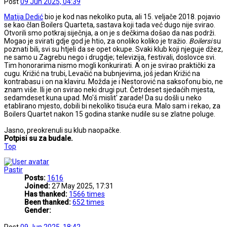
Post
09 Jun 2025, 04:39
Matija Dedić
bio je kod nas nekoliko puta, ali 15. veljače 2018. pojavio
se kao član Boilers Quarteta, sastava koji tada već dugo nije svirao.
Otvorili smo potkraj siječnja, a on je s dečkima došao da nas podrži.
Mogao je svirati gdje god je htio, za onoliko koliko je tražio.
Boilersi
su
poznati bili, svi su htjeli da se opet okupe. Svaki klub koji njeguje džez,
ne samo u Zagrebu nego i drugdje; televizija, festivali, doslovce svi.
Tim honorarima nismo mogli konkurirati. A on je svirao praktički za
cugu. Križić na trubi, Levačić na bubnjevima, još jedan Križić na
kontrabasu i on na klaviru. Možda je i Nestorović na saksofonu bio, ne
znam više. Ili je on svirao neki drugi put. Četrdeset sjedaćih mjesta,
sedamdeset kuna upad. Mo'š mislit' zarade! Da su došli u neko
etablirano mjesto, dobili bi nekoliko tisuća eura. Malo sam i rekao, za
Boilers Quartet nakon 15 godina stanke nudile su se zlatne poluge.
Jasno, preokrenuli su klub naopačke.
Potpisi su za budale.
Top
Pastir
Posts:
1616
Joined:
27 May 2025, 17:31
Has thanked:
1566 times
Been thanked:
652 times
Gender:
Post
09 Jun 2025, 18:42