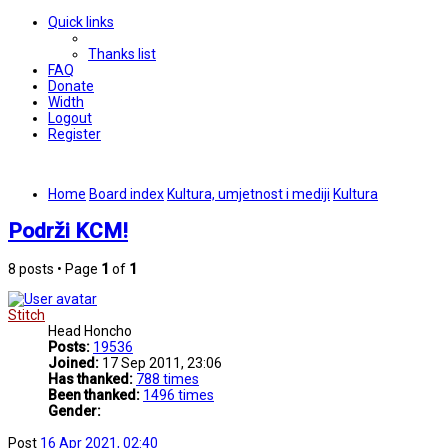
Quick links
Thanks list
FAQ
Donate
Width
Logout
Register
Home
Board index
Kultura, umjetnost i mediji
Kultura
Podrži KCM!
8 posts • Page
1
of
1
Stitch
Head Honcho
Posts:
19536
Joined:
17 Sep 2011, 23:06
Has thanked:
788 times
Been thanked:
1496 times
Gender:
Post
16 Apr 2021, 02:40