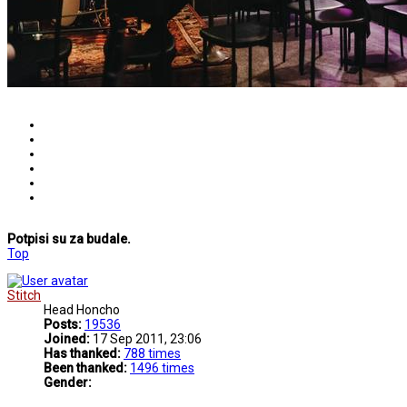
Potpisi su za budale.
Top
Stitch
Head Honcho
Posts:
19536
Joined:
17 Sep 2011, 23:06
Has thanked:
788 times
Been thanked:
1496 times
Gender: