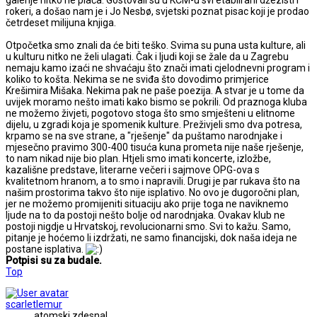
rokeri, a došao nam je i Jo Nesbø, svjetski poznat pisac koji je prodao
četrdeset milijuna knjiga.
Otpočetka smo znali da će biti teško. Svima su puna usta kulture, ali
u kulturu nitko ne želi ulagati. Čak i ljudi koji se žale da u Zagrebu
nemaju kamo izaći ne shvaćaju što znači imati cjelodnevni program i
koliko to košta. Nekima se ne sviđa što dovodimo primjerice
Krešimira Mišaka. Nekima pak ne paše poezija. A stvar je u tome da
uvijek moramo nešto imati kako bismo se pokrili. Od praznoga kluba
ne možemo živjeti, pogotovo stoga što smo smješteni u elitnome
dijelu, u zgradi koja je spomenik kulture. Preživjeli smo dva potresa,
krpamo se na sve strane, a "rješenje" da puštamo narodnjake i
mjesečno pravimo 300-400 tisuća kuna prometa nije naše rješenje,
to nam nikad nije bio plan. Htjeli smo imati koncerte, izložbe,
kazališne predstave, literarne večeri i sajmove OPG-ova s
kvalitetnom hranom, a to smo i napravili. Drugi je par rukava što na
našim prostorima takvo što nije isplativo. No ovo je dugoročni plan,
jer ne možemo promijeniti situaciju ako prije toga ne naviknemo
ljude na to da postoji nešto bolje od narodnjaka. Ovakav klub ne
postoji nigdje u Hrvatskoj, revolucionarni smo. Svi to kažu. Samo,
pitanje je hoćemo li izdržati, ne samo financijski, dok naša ideja ne
postane isplativa.
Potpisi su za budale.
Top
scarletlemur
atomski zdesna!