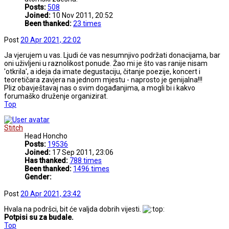
Posts:
508
Joined:
10 Nov 2011, 20:52
Been thanked:
23 times
Post
20 Apr 2021, 22:02
Ja vjerujem u vas. Ljudi će vas nesumnjivo podržati donacijama, bar
oni uživljeni u raznolikost ponude. Žao mi je što vas ranije nisam
'otkrila', a ideja da imate degustaciju, čitanje poezije, koncert i
teoretičara zavjera na jednom mjestu - naprosto je genijalna!!!
Pliz obavještavaj nas o svim događanjima, a mogli bi i kakvo
forumaško druženje organizirat.
Top
Stitch
Head Honcho
Posts:
19536
Joined:
17 Sep 2011, 23:06
Has thanked:
788 times
Been thanked:
1496 times
Gender:
Post
20 Apr 2021, 23:42
Hvala na podršci, bit će valjda dobrih vijesti.
Potpisi su za budale.
Top