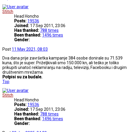
Stitch
Head Honcho
Posts:
19536
Joined:
17 Sep 2011, 23:06
Has thanked:
788 times
Been thanked:
1496 times
Gender:
Post
11 May 2021, 08:03
Dva dana prije završetka kampanje 384 osobe donirale su 71.539
kuna, što je super. Priželjkivali smo 150.000 kn, ali teško je toliko
prikupiti unatoč reklamiranju na radiju, televiziji, Facebooku i drugim
društvenim mrežama.
Potpisi su za budale.
Top
Stitch
Head Honcho
Posts:
19536
Joined:
17 Sep 2011, 23:06
Has thanked:
788 times
Been thanked:
1496 times
Gender: