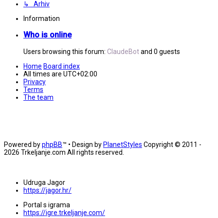
↳ Arhiv
Information
Who is online
Users browsing this forum:
ClaudeBot
and 0 guests
Home
Board index
All times are
UTC+02:00
Privacy
Terms
The team
Powered by
phpBB
™
• Design by
PlanetStyles
Copyright © 2011 -
2026 Trkeljanje.com All rights reserved.
Udruga Jagor
https://jagor.hr/
Portal s igrama
https://igre.trkeljanje.com/