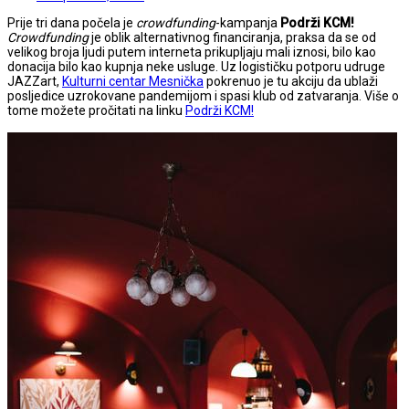
Prije tri dana počela je
crowdfunding
-kampanja
Podrži KCM!
Crowdfunding
je oblik alternativnog financiranja, praksa da se od
velikog broja ljudi putem interneta prikupljaju mali iznosi, bilo kao
donacija bilo kao kupnja neke usluge. Uz logističku potporu udruge
JAZZart,
Kulturni centar Mesnička
pokrenuo je tu akciju da ublaži
posljedice uzrokovane pandemijom i spasi klub od zatvaranja. Više o
tome možete pročitati na linku
Podrži KCM!