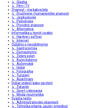
↳ Glazba
↳ Film i TV
Znanost - ma kakva bila
↳ Društvene i humanističke znanosti
↳ Jezikoslovlje
↳ Psihologija
↳ Prirodne znanosti
↳ Alternativa
Informatika u teoriji i praksi
↳ Hardver i softver
↳ Internet
Ozbiljno o neozbiljnome
↳ Gastronomija
↳ Domaćinstvo
↳ Zeleni svijet
↳ Kućni ljubimci
↳ Automobili
↳ Hobiji
↳ Fotografija
↳ Turizam
↳ Apartmani
Dobar izgled i kako ga steći
↳ Zdravlje
↳ Sport i rekreacija
↳ Moda i kozmetika
Svašta nešto
↳ Administratorske obavijesti
↳ Tehnička pitanja, upute i prijedlozi