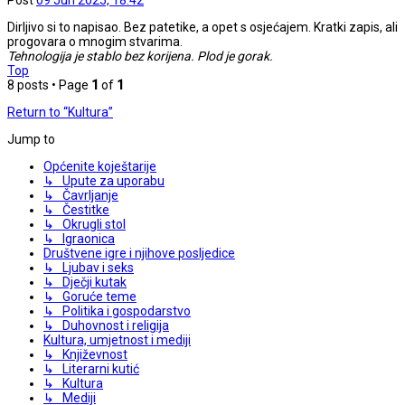
Dirljivo si to napisao. Bez patetike, a opet s osjećajem. Kratki zapis, ali
progovara o mnogim stvarima.
Tehnologija je stablo bez korijena. Plod je gorak.
Top
8 posts • Page
1
of
1
Return to “Kultura”
Jump to
Općenite koještarije
↳ Upute za uporabu
↳ Čavrljanje
↳ Čestitke
↳ Okrugli stol
↳ Igraonica
Društvene igre i njihove posljedice
↳ Ljubav i seks
↳ Dječji kutak
↳ Goruće teme
↳ Politika i gospodarstvo
↳ Duhovnost i religija
Kultura, umjetnost i mediji
↳ Književnost
↳ Literarni kutić
↳ Kultura
↳ Mediji