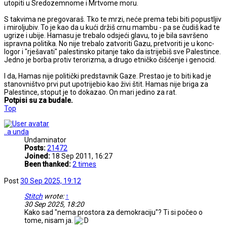
utopiti u Sredozemnome i Mrtvome moru.
S takvima ne pregovaraš. Tko te mrzi, neće prema tebi biti popustljiv
i miroljubiv. To je kao da u kući držiš crnu mambu - pa se čudiš kad te
ugrize i ubije. Hamasu je trebalo odsjeći glavu, to je bila savršeno
ispravna politika. No nije trebalo zatvoriti Gazu, pretvoriti je u konc-
logor i "rješavati" palestinsko pitanje tako da istrijebiš sve Palestince.
Jedno je borba protiv terorizma, a drugo etničko čišćenje i genocid.
I da, Hamas nije politički predstavnik Gaze. Prestao je to biti kad je
stanovništvo prvi put upotrijebio kao živi štit. Hamas nije briga za
Palestince, stoput je to dokazao. On mari jedino za rat.
Potpisi su za budale.
Top
..a unda
Undaminator
Posts:
21472
Joined:
18 Sep 2011, 16:27
Been thanked:
2 times
Post
30 Sep 2025, 19:12
Stitch
wrote:
↑
30 Sep 2025, 18:20
Kako sad "nema prostora za demokraciju"? Ti si počeo o
tome, nisam ja.