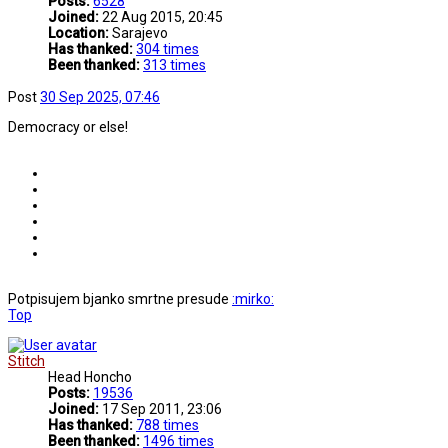
Posts:
6528
Joined:
22 Aug 2015, 20:45
Location:
Sarajevo
Has thanked:
304 times
Been thanked:
313 times
Post
30 Sep 2025, 07:46
Democracy or else!
Potpisujem bjanko smrtne presude
:mirko:
Top
Stitch
Head Honcho
Posts:
19536
Joined:
17 Sep 2011, 23:06
Has thanked:
788 times
Been thanked:
1496 times