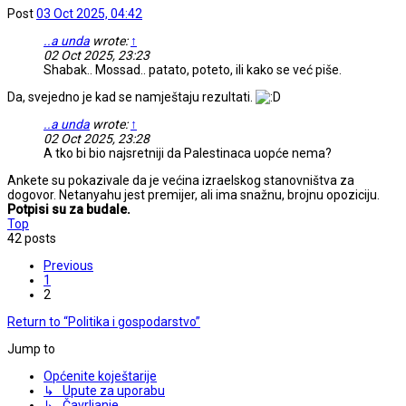
Post
03 Oct 2025, 04:42
..a unda
wrote:
↑
02 Oct 2025, 23:23
Shabak.. Mossad.. patato, poteto, ili kako se već piše.
Da, svejedno je kad se namještaju rezultati.
..a unda
wrote:
↑
02 Oct 2025, 23:28
A tko bi bio najsretniji da Palestinaca uopće nema?
Ankete su pokazivale da je većina izraelskog stanovništva za
dogovor. Netanyahu jest premijer, ali ima snažnu, brojnu opoziciju.
Potpisi su za budale.
Top
42 posts
Previous
1
2
Return to “Politika i gospodarstvo”
Jump to
Općenite koještarije
↳ Upute za uporabu
↳ Čavrljanje