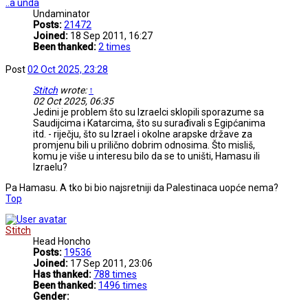
..a unda
Undaminator
Posts:
21472
Joined:
18 Sep 2011, 16:27
Been thanked:
2 times
Post
02 Oct 2025, 23:28
Stitch
wrote:
↑
02 Oct 2025, 06:35
Jedini je problem što su Izraelci sklopili sporazume sa
Saudijcima i Katarcima, što su surađivali s Egipćanima
itd. - riječju, što su Izrael i okolne arapske države za
promjenu bili u prilično dobrim odnosima. Što misliš,
komu je više u interesu bilo da se to uništi, Hamasu ili
Izraelu?
Pa Hamasu. A tko bi bio najsretniji da Palestinaca uopće nema?
Top
Stitch
Head Honcho
Posts:
19536
Joined:
17 Sep 2011, 23:06
Has thanked:
788 times
Been thanked:
1496 times
Gender: