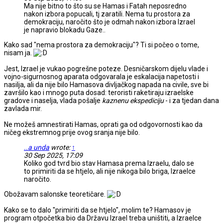
Ma nije bitno to što su se Hamas i Fatah neposredno
nakon izbora popucali, tj zaratili. Nema tu prostora za
demokraciju, naročito što je odmah nakon izbora Izrael
je napravio blokadu Gaze..
Kako sad "nema prostora za demokraciju"? Ti si počeo o tome,
nisam ja.
Jest, Izrael je vukao pogrešne poteze. Desničarskom dijelu vlade i
vojno-sigurnosnog aparata odgovarala je eskalacija napetosti i
nasilja, ali da nije bilo Hamasova divljačkog napada na civile, sve bi
završilo kao i mnogo puta dosad: teroristi raketiraju izraelske
gradove i naselja, vlada pošalje
kaznenu ekspediciju
- i za tjedan dana
zavlada mir.
Ne možeš amnestirati Hamas, oprati ga od odgovornosti kao da
ničeg ekstremnog prije ovog sranja nije bilo.
..a unda
wrote:
↑
30 Sep 2025, 17:09
Koliko god tvrd bio stav Hamasa prema Izraelu, dalo se
to primiriti da se htjelo, ali nije nikoga bilo briga, Izraelce
naročito.
Obožavam salonske teoretičare.
Kako se to dalo "primiriti da se htjelo", molim te? Hamasov je
program otpočetka bio da Državu Izrael treba uništiti, a Izraelce