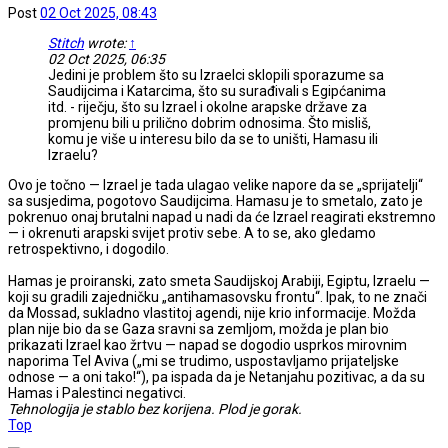
Post
02 Oct 2025, 08:43
Stitch
wrote:
↑
02 Oct 2025, 06:35
Jedini je problem što su Izraelci sklopili sporazume sa
Saudijcima i Katarcima, što su surađivali s Egipćanima
itd. - riječju, što su Izrael i okolne arapske države za
promjenu bili u prilično dobrim odnosima. Što misliš,
komu je više u interesu bilo da se to uništi, Hamasu ili
Izraelu?
Ovo je točno — Izrael je tada ulagao velike napore da se „sprijatelji“
sa susjedima, pogotovo Saudijcima. Hamasu je to smetalo, zato je
pokrenuo onaj brutalni napad u nadi da će Izrael reagirati ekstremno
— i okrenuti arapski svijet protiv sebe. A to se, ako gledamo
retrospektivno, i dogodilo.
Hamas je proiranski, zato smeta Saudijskoj Arabiji, Egiptu, Izraelu —
koji su gradili zajedničku „antihamasovsku frontu“. Ipak, to ne znači
da Mossad, sukladno vlastitoj agendi, nije krio informacije. Možda
plan nije bio da se Gaza sravni sa zemljom, možda je plan bio
prikazati Izrael kao žrtvu — napad se dogodio usprkos mirovnim
naporima Tel Aviva („mi se trudimo, uspostavljamo prijateljske
odnose — a oni tako!“), pa ispada da je Netanjahu pozitivac, a da su
Hamas i Palestinci negativci.
Tehnologija je stablo bez korijena. Plod je gorak.
Top