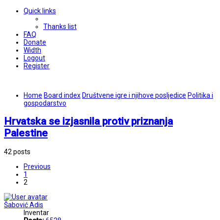
Quick links
Thanks list
FAQ
Donate
Width
Logout
Register
Home
Board index
Društvene igre i njihove posljedice
Politika i
gospodarstvo
Hrvatska se izjasnila protiv priznanja
Palestine
42 posts
Previous
1
2
Šabović Adis
Inventar