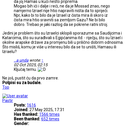
da joj Ĥamas u kući nešto priprema.
Mogao bih ići i dalje i reći, ne da je Mossad znao, nego
namjerno Izrael nije htio napraviti ništa da to spriječi.
Npr, kako bi to bilo da je Izrael iz čista mira ili skoro iz
čista mira htio sravniti sa zemljom Gazu? Ne bi bilo
dobro. Trebao je jaki razlog da se pokrene ratni stroj.
Jedini je problem što su Izraelci sklopili sporazume sa Saudijcima i
Katarcima, što su surađivali s Egipćanima itd. - riječju, što su Izrael i
okolne arapske države za promjenu bili u prilično dobrim odnosima.
Što misliš, komu je više u interesu bilo da se to uništi, Hamasu ili
Izraelu?
..a unda
wrote:
↑
02 Oct 2025, 02:15
Ključaj temu.
Ne još, pustit ću da prvo zamre.
Potpisi su za budale.
Top
Pastir
Posts:
1616
Joined:
27 May 2025, 17:31
Has thanked:
1566 times
Been thanked:
652 times
Gender: