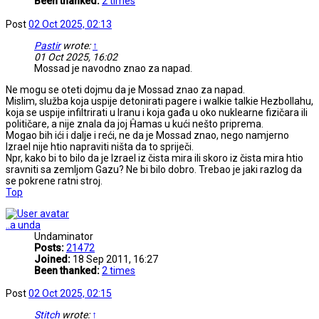
Been thanked:
2 times
Post
02 Oct 2025, 02:13
Pastir
wrote:
↑
01 Oct 2025, 16:02
Mossad je navodno znao za napad.
Ne mogu se oteti dojmu da je Mossad znao za napad.
Mislim, služba koja uspije detonirati pagere i walkie talkie Hezbollahu,
koja se uspije infiltrirati u Iranu i koja gađa u oko nuklearne fizičara ili
političare, a nije znala da joj Ĥamas u kući nešto priprema.
Mogao bih ići i dalje i reći, ne da je Mossad znao, nego namjerno
Izrael nije htio napraviti ništa da to spriječi.
Npr, kako bi to bilo da je Izrael iz čista mira ili skoro iz čista mira htio
sravniti sa zemljom Gazu? Ne bi bilo dobro. Trebao je jaki razlog da
se pokrene ratni stroj.
Top
..a unda
Undaminator
Posts:
21472
Joined:
18 Sep 2011, 16:27
Been thanked:
2 times
Post
02 Oct 2025, 02:15
Stitch
wrote:
↑