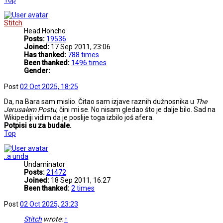
Stitch
Head Honcho
Posts:
19536
Joined:
17 Sep 2011, 23:06
Has thanked:
788 times
Been thanked:
1496 times
Gender:
Post
02 Oct 2025, 18:25
Da, na Bara sam mislio. Čitao sam izjave raznih dužnosnika u
The
Jerusalem Postu
, čini mi se. No nisam gledao što je dalje bilo. Sad na
Wikipediji vidim da je poslije toga izbilo još afera.
Potpisi su za budale.
Top
..a unda
Undaminator
Posts:
21472
Joined:
18 Sep 2011, 16:27
Been thanked:
2 times
Post
02 Oct 2025, 23:23
Stitch
wrote:
↑