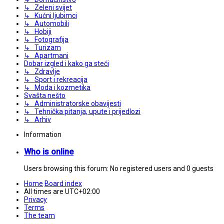
↳ Zeleni svijet
↳ Kućni ljubimci
↳ Automobili
↳ Hobiji
↳ Fotografija
↳ Turizam
↳ Apartmani
Dobar izgled i kako ga steći
↳ Zdravlje
↳ Sport i rekreacija
↳ Moda i kozmetika
Svašta nešto
↳ Administratorske obavijesti
↳ Tehnička pitanja, upute i prijedlozi
↳ Arhiv
Information
Who is online
Users browsing this forum: No registered users and 0 guests
Home
Board index
All times are
UTC+02:00
Privacy
Terms
The team