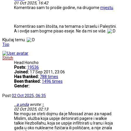
01 Oct 2025, 16:42
Komentirao sam to prošle godine, na drugome
mjestu
.
Komentirao sam štošta, na temama o Izraelu i Palestini.
A i ovdje sam bogme pisao eseje. Ne da mi se više.
Ključaj temu.
Top
Stitch
Head Honcho
Posts:
19536
Joined:
17 Sep 2011, 23:06
Has thanked:
788 times
Been thanked:
1496 times
Gender:
Post
02 Oct 2025, 06:35
..a unda
wrote:
↑
02 Oct 2025, 02:13
Ne mogu se oteti dojmu da je Mossad znao za napad.
Mislim, služba koja uspije detonirati pagere i walkie
talkie Hezbollahu, koja se uspije infiltrirati u Iranu i koja
gađa u oko nuklearne fizičara ili političare, a nije znala