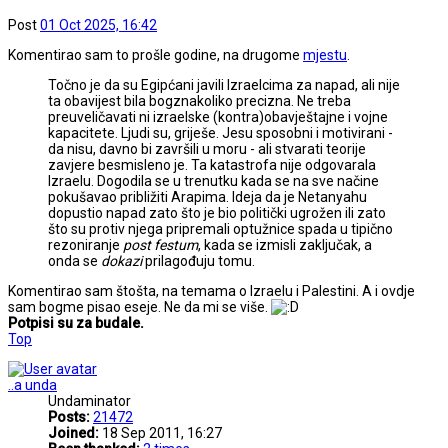
Post
01 Oct 2025, 16:42
Komentirao sam to prošle godine, na drugome
mjestu
.
Točno je da su Egipćani javili Izraelcima za napad, ali nije
ta obavijest bila bogznakoliko precizna. Ne treba
preuveličavati ni izraelske (kontra)obavještajne i vojne
kapacitete. Ljudi su, griješe. Jesu sposobni i motivirani -
da nisu, davno bi završili u moru - ali stvarati teorije
zavjere besmisleno je. Ta katastrofa nije odgovarala
Izraelu. Dogodila se u trenutku kada se na sve načine
pokušavao približiti Arapima. Ideja da je Netanyahu
dopustio napad zato što je bio politički ugrožen ili zato
što su protiv njega pripremali optužnice spada u tipično
rezoniranje
post festum
, kada se izmisli zaključak, a
onda se
dokazi
prilagođuju tomu.
Komentirao sam štošta, na temama o Izraelu i Palestini. A i ovdje
sam bogme pisao eseje. Ne da mi se više.
Potpisi su za budale.
Top
..a unda
Undaminator
Posts:
21472
Joined:
18 Sep 2011, 16:27