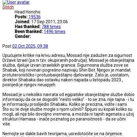
Stitch
Head Honcho
Posts:
19536
Joined:
17 Sep 2011, 23:06
Has thanked:
788 times
Been thanked:
1496 times
Gender:
Post
02 Oct 2025, 09:38
Upućujete kritike na krivu adresu, Mossad nije zadužen za sigurnost
Države Izrael (pa ni tzv. okupiranih područja). Mossad je obavještajna
služba, djeluje izvan izraelskih granica. Sigurnosna služba zove se
Shabak, koji novinari pogrešno nazivaju Shin Bet. Njegov je mandat
protuterorističko i protuobavještajno djelovanje. Zato je, uostalom,
direktor Shabaka dao ostavku nakon napada u listopadu 2023.,
posrijedi je njegov neuspjeh.
Mossad je u nekoliko navrata od egipatske obavještajne službe dobio
informaciju da će se dogoditi "nešto veliko" - to se zna, nije tajna - i tu
je informaciju proslijedio Shabaku. Koliko je precizna, vidite i sami.
Što su te dvije službe mogle s njom učiniti? Špijuni su kopali koliko su
mogli, ali nije bilo dovoljno vremena, a možda ni tajnih agenata u užoj
strukturi Hamasa - inače poznatog po paranoičnosti - da se učini
više.
Nemojte se dakle baviti teorijama, usredotočite se na činjenice.