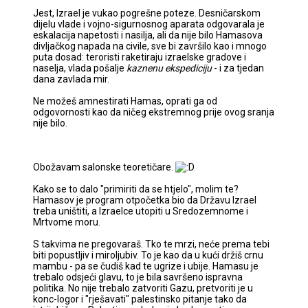
Jest, Izrael je vukao pogrešne poteze. Desničarskom
dijelu vlade i vojno-sigurnosnog aparata odgovarala je
eskalacija napetosti i nasilja, ali da nije bilo Hamasova
divljačkog napada na civile, sve bi završilo kao i mnogo
puta dosad: teroristi raketiraju izraelske gradove i
naselja, vlada pošalje
kaznenu ekspediciju
- i za tjedan
dana zavlada mir.
Ne možeš amnestirati Hamas, oprati ga od
odgovornosti kao da ničeg ekstremnog prije ovog sranja
nije bilo.
Obožavam salonske teoretičare.
Kako se to dalo "primiriti da se htjelo", molim te?
Hamasov je program otpočetka bio da Državu Izrael
treba uništiti, a Izraelce utopiti u Sredozemnome i
Mrtvome moru.
S takvima ne pregovaraš. Tko te mrzi, neće prema tebi
biti popustljiv i miroljubiv. To je kao da u kući držiš crnu
mambu - pa se čudiš kad te ugrize i ubije. Hamasu je
trebalo odsjeći glavu, to je bila savršeno ispravna
politika. No nije trebalo zatvoriti Gazu, pretvoriti je u
konc-logor i "rješavati" palestinsko pitanje tako da