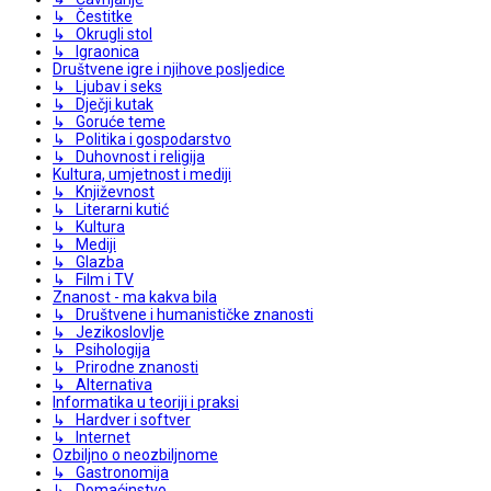
↳ Čestitke
↳ Okrugli stol
↳ Igraonica
Društvene igre i njihove posljedice
↳ Ljubav i seks
↳ Dječji kutak
↳ Goruće teme
↳ Politika i gospodarstvo
↳ Duhovnost i religija
Kultura, umjetnost i mediji
↳ Književnost
↳ Literarni kutić
↳ Kultura
↳ Mediji
↳ Glazba
↳ Film i TV
Znanost - ma kakva bila
↳ Društvene i humanističke znanosti
↳ Jezikoslovlje
↳ Psihologija
↳ Prirodne znanosti
↳ Alternativa
Informatika u teoriji i praksi
↳ Hardver i softver
↳ Internet
Ozbiljno o neozbiljnome
↳ Gastronomija
↳ Domaćinstvo