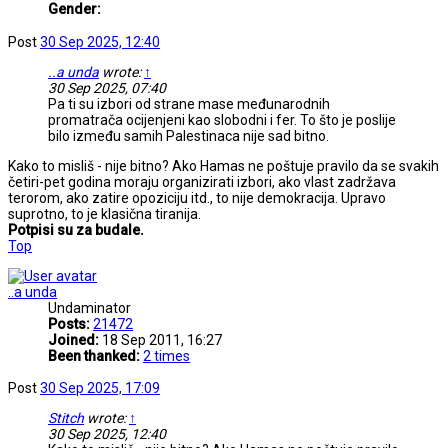
Gender:
Post
30 Sep 2025, 12:40
..a unda
wrote:
↑
30 Sep 2025, 07:40
Pa ti su izbori od strane mase međunarodnih
promatrača ocijenjeni kao slobodni i fer. To što je poslije
bilo između samih Palestinaca nije sad bitno.
Kako to misliš - nije bitno? Ako Hamas ne poštuje pravilo da se svakih
četiri-pet godina moraju organizirati izbori, ako vlast zadržava
terorom, ako zatire opoziciju itd., to nije demokracija. Upravo
suprotno, to je klasična tiranija.
Potpisi su za budale.
Top
..a unda
Undaminator
Posts:
21472
Joined:
18 Sep 2011, 16:27
Been thanked:
2 times
Post
30 Sep 2025, 17:09
Stitch
wrote:
↑
30 Sep 2025, 12:40