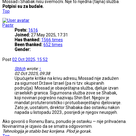
Mossad i Shabak nisu svemoćni. Nije to nijedna (tajna) služba.
Potpisi su za budale.
Top
Pastir
Posts:
1616
Joined:
27 May 2025, 17:31
Has thanked:
1566 times
Been thanked:
652 times
Gender:
Post
02 Oct 2025, 15:52
Stitch
wrote:
↑
02 Oct 2025, 09:38
Upućujete kritike na krivu adresu, Mossad nije zadužen
za sigurnost Države Izrael (pa ni tzv. okupiranih
područja). Mossad je obavještajna služba, djeluje izvan
izraelskih granica. Sigurnosna služba zove se Shabak,
koji novinari pogrešno nazivaju Shin Bet. Njegov je
mandat protuterorističko i protuobavještajno djelovanje.
Zato je, uostalom, direktor Shabaka dao ostavku nakon
napada u listopadu 2023., posrijedi je njegov neuspjeh.
Ako govoriš o Ronenu Baru, ponudio je ostavku — nije prihvaćena.
Novinarima je izjavio da se smatra odgovornim.
Tehnologija je stablo bez korijena. Plod je gorak.
Top