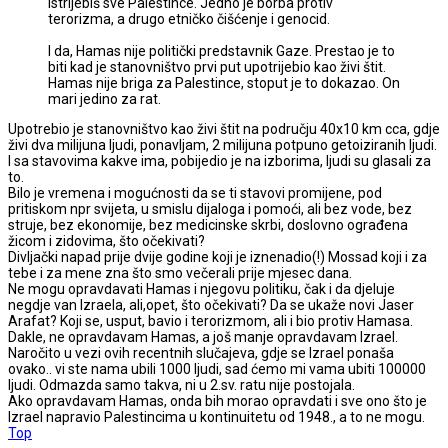
istrijebiš sve Palestince. Jedno je borba protiv
terorizma, a drugo etničko čišćenje i genocid.
I da, Hamas nije politički predstavnik Gaze. Prestao je to
biti kad je stanovništvo prvi put upotrijebio kao živi štit.
Hamas nije briga za Palestince, stoput je to dokazao. On
mari jedino za rat.
Upotrebio je stanovništvo kao živi štit na području 40x10 km cca, gdje
živi dva milijuna ljudi, ponavljam, 2 milijuna potpuno getoiziranih ljudi.
I sa stavovima kakve ima, pobijedio je na izborima, ljudi su glasali za
to.
Bilo je vremena i mogućnosti da se ti stavovi promijene, pod
pritiskom npr svijeta, u smislu dijaloga i pomoći, ali bez vode, bez
struje, bez ekonomije, bez medicinske skrbi, doslovno ograđena
žicom i zidovima, što očekivati?
Divljački napad prije dvije godine koji je iznenadio(!) Mossad koji i za
tebe i za mene zna što smo večerali prije mjesec dana.
Ne mogu opravdavati Hamas i njegovu politiku, čak i da djeluje
negdje van Izraela, ali,opet, što očekivati? Da se ukaže novi Jaser
Arafat? Koji se, usput, bavio i terorizmom, ali i bio protiv Hamasa.
Dakle, ne opravdavam Hamas, a još manje opravdavam Izrael.
Naročito u vezi ovih recentnih slučajeva, gdje se Izrael ponaša
ovako.. vi ste nama ubili 1000 ljudi, sad ćemo mi vama ubiti 100000
ljudi. Odmazda samo takva, ni u 2.sv. ratu nije postojala.
Ako opravdavam Hamas, onda bih morao opravdati i sve ono što je
Izrael napravio Palestincima u kontinuitetu od 1948., a to ne mogu.
Top