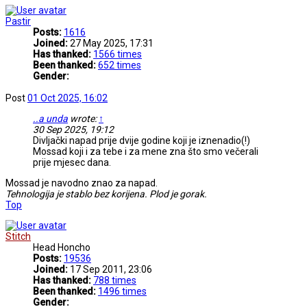
Pastir
Posts:
1616
Joined:
27 May 2025, 17:31
Has thanked:
1566 times
Been thanked:
652 times
Gender:
Post
01 Oct 2025, 16:02
..a unda
wrote:
↑
30 Sep 2025, 19:12
Divljački napad prije dvije godine koji je iznenadio(!)
Mossad koji i za tebe i za mene zna što smo večerali
prije mjesec dana.
Mossad je navodno znao za napad.
Tehnologija je stablo bez korijena. Plod je gorak.
Top
Stitch
Head Honcho
Posts:
19536
Joined:
17 Sep 2011, 23:06
Has thanked:
788 times
Been thanked:
1496 times
Gender: