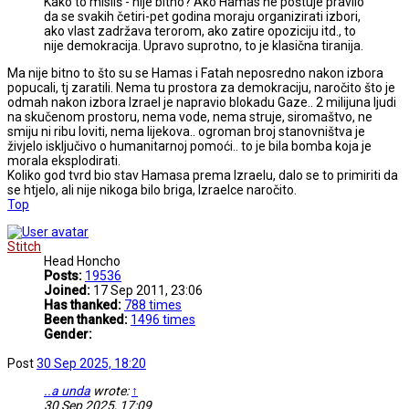
Kako to misliš - nije bitno? Ako Hamas ne poštuje pravilo
da se svakih četiri-pet godina moraju organizirati izbori,
ako vlast zadržava terorom, ako zatire opoziciju itd., to
nije demokracija. Upravo suprotno, to je klasična tiranija.
Ma nije bitno to što su se Hamas i Fatah neposredno nakon izbora
popucali, tj zaratili. Nema tu prostora za demokraciju, naročito što je
odmah nakon izbora Izrael je napravio blokadu Gaze.. 2 milijuna ljudi
na skučenom prostoru, nema vode, nema struje, siromaštvo, ne
smiju ni ribu loviti, nema lijekova.. ogroman broj stanovništva je
živjelo isključivo o humanitarnoj pomoći.. to je bila bomba koja je
morala eksplodirati.
Koliko god tvrd bio stav Hamasa prema Izraelu, dalo se to primiriti da
se htjelo, ali nije nikoga bilo briga, Izraelce naročito.
Top
Stitch
Head Honcho
Posts:
19536
Joined:
17 Sep 2011, 23:06
Has thanked:
788 times
Been thanked:
1496 times
Gender:
Post
30 Sep 2025, 18:20
..a unda
wrote:
↑
30 Sep 2025, 17:09