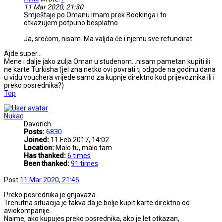
11 Mar 2020, 21:30
Smještaje po Omanu imam prek Bookinga i to
otkazujem potpuno besplatno.
Ja, srećom, nisam. Ma valjda će i njemu sve refundirat.
Ajde super...
Mene i dalje jako zulja Oman u studenom...nisam pametan kupiti ili
ne karte Turkisha (jel zna netko ovi povrati tj odgode na godinu dana
u vidu vouchera vrijede samo za kupnje direktno kod prijevoznika ili i
preko posrednika?)
Top
Nukac
Davorich
Posts:
6830
Joined:
11 Feb 2017, 14:02
Location:
Malo tu, malo tam
Has thanked:
6 times
Been thanked:
91 times
Post
11 Mar 2020, 21:45
Preko posrednika je gnjavaza.
Trenutna situacija je takva da je bolje kupit karte direktno od
aviokompanije.
Naime, ako kupujes preko posrednika, ako je let otkazan,