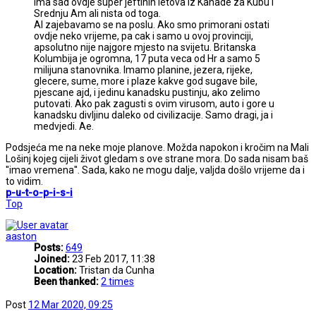
Ima sad ovdje super jeftinih letova iz Kanade za Kubu i
Srednju Am ali nista od toga.
Al zajebavamo se na poslu. Ako smo primorani ostati
ovdje neko vrijeme, pa cak i samo u ovoj provinciji,
apsolutno nije najgore mjesto na svijetu. Britanska
Kolumbija je ogromna, 17 puta veca od Hr a samo 5
milijuna stanovnika. Imamo planine, jezera, rijeke,
glecere, sume, more i plaze kakve god sugave bile,
pjescane ajd, i jedinu kanadsku pustinju, ako zelimo
putovati. Ako pak zagusti s ovim virusom, auto i gore u
kanadsku divljinu daleko od civilizacije. Samo dragi, ja i
medvjedi. Ae.
Podsjeća me na neke moje planove. Možda napokon i kročim na Mali
Lošinj kojeg cijeli život gledam s ove strane mora. Do sada nisam baš
''imao vremena''. Sada, kako ne mogu dalje, valjda došlo vrijeme da i
to vidim.
p-u-t-o-p-i-s-i
Top
aaston
Posts:
649
Joined:
23 Feb 2017, 11:38
Location:
Tristan da Cunha
Been thanked:
2 times
Post
12 Mar 2020, 09:25