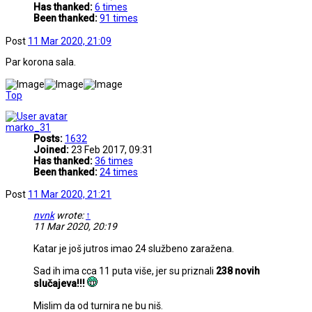
Has thanked:
6 times
Been thanked:
91 times
Post
11 Mar 2020, 21:09
Par korona sala.
Top
marko_31
Posts:
1632
Joined:
23 Feb 2017, 09:31
Has thanked:
36 times
Been thanked:
24 times
Post
11 Mar 2020, 21:21
nvnk
wrote:
↑
11 Mar 2020, 20:19
Katar je još jutros imao 24 službeno zaražena.
Sad ih ima cca 11 puta više, jer su priznali
238 novih
slučajeva!!!
Mislim da od turnira ne bu niš.