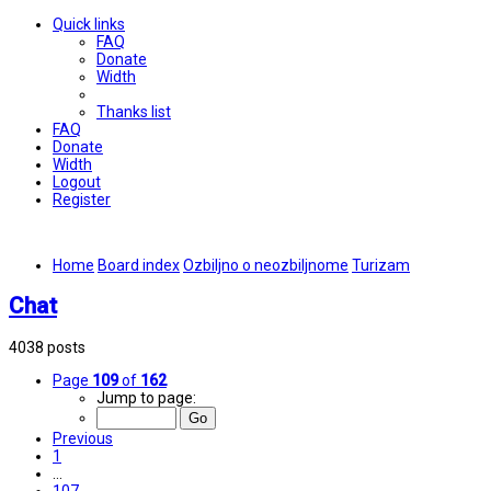
Quick links
FAQ
Donate
Width
Thanks list
FAQ
Donate
Width
Logout
Register
Home
Board index
Ozbiljno o neozbiljnome
Turizam
Chat
4038 posts
Page
109
of
162
Jump to page:
Previous
1
…
107