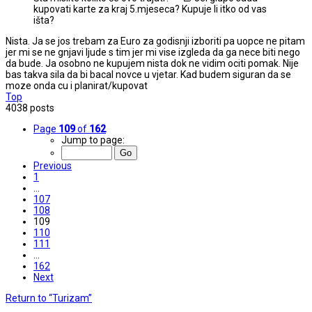
kupovati karte za kraj 5.mjeseca? Kupuje li itko od vas
išta?
Nista. Ja se jos trebam za Euro za godisnji izboriti pa uopce ne pitam
jer mi se ne gnjavi ljude s tim jer mi vise izgleda da ga nece biti nego
da bude. Ja osobno ne kupujem nista dok ne vidim ociti pomak. Nije
bas takva sila da bi bacal novce u vjetar. Kad budem siguran da se
moze onda cu i planirat/kupovat
Top
4038 posts
Page
109
of
162
Jump to page:
Previous
1
…
107
108
109
110
111
…
162
Next
Return to “Turizam”