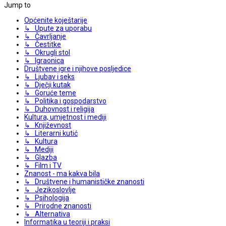
Jump to
Općenite koještarije
↳ Upute za uporabu
↳ Čavrljanje
↳ Čestitke
↳ Okrugli stol
↳ Igraonica
Društvene igre i njihove posljedice
↳ Ljubav i seks
↳ Dječji kutak
↳ Goruće teme
↳ Politika i gospodarstvo
↳ Duhovnost i religija
Kultura, umjetnost i mediji
↳ Književnost
↳ Literarni kutić
↳ Kultura
↳ Mediji
↳ Glazba
↳ Film i TV
Znanost - ma kakva bila
↳ Društvene i humanističke znanosti
↳ Jezikoslovlje
↳ Psihologija
↳ Prirodne znanosti
↳ Alternativa
Informatika u teoriji i praksi