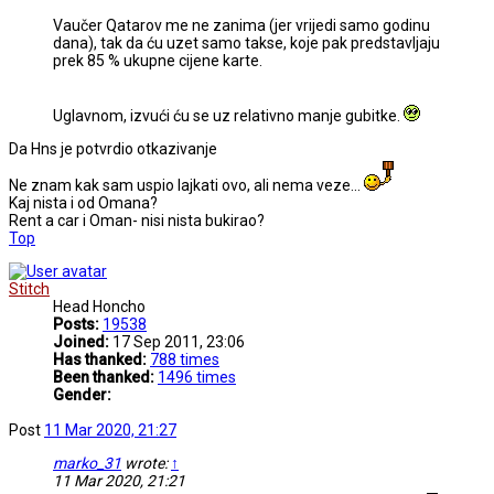
Vaučer Qatarov me ne zanima (jer vrijedi samo godinu
dana), tak da ću uzet samo takse, koje pak predstavljaju
prek 85 % ukupne cijene karte.
Uglavnom, izvući ću se uz relativno manje gubitke.
Da Hns je potvrdio otkazivanje
Ne znam kak sam uspio lajkati ovo, ali nema veze...
Kaj nista i od Omana?
Rent a car i Oman- nisi nista bukirao?
Top
Stitch
Head Honcho
Posts:
19538
Joined:
17 Sep 2011, 23:06
Has thanked:
788 times
Been thanked:
1496 times
Gender:
Post
11 Mar 2020, 21:27
marko_31
wrote:
↑
11 Mar 2020, 21:21