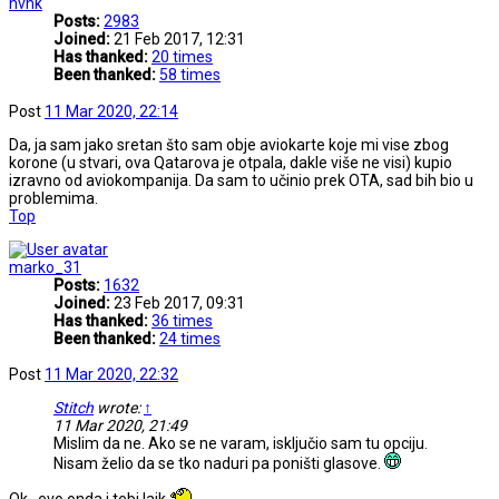
nvnk
Posts:
2983
Joined:
21 Feb 2017, 12:31
Has thanked:
20 times
Been thanked:
58 times
Post
11 Mar 2020, 22:14
Da, ja sam jako sretan što sam obje aviokarte koje mi vise zbog
korone (u stvari, ova Qatarova je otpala, dakle više ne visi) kupio
izravno od aviokompanija. Da sam to učinio prek OTA, sad bih bio u
problemima.
Top
marko_31
Posts:
1632
Joined:
23 Feb 2017, 09:31
Has thanked:
36 times
Been thanked:
24 times
Post
11 Mar 2020, 22:32
Stitch
wrote:
↑
11 Mar 2020, 21:49
Mislim da ne. Ako se ne varam, isključio sam tu opciju.
Nisam želio da se tko naduri pa poništi glasove.
Ok...evo onda i tebi lajk