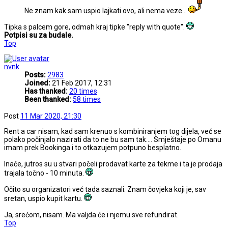
Ne znam kak sam uspio lajkati ovo, ali nema veze...
Tipka s palcem gore, odmah kraj tipke "reply with quote".
Potpisi su za budale.
Top
nvnk
Posts:
2983
Joined:
21 Feb 2017, 12:31
Has thanked:
20 times
Been thanked:
58 times
Post
11 Mar 2020, 21:30
Rent a car nisam, kad sam krenuo s kombiniranjem tog dijela, već se
polako počinjalo nazirati da to ne bu sam tak.... Smještaje po Omanu
imam prek Bookinga i to otkazujem potpuno besplatno.
Inače, jutros su u stvari počeli prodavat karte za tekme i ta je prodaja
trajala točno - 10 minuta.
Očito su organizatori već tada saznali. Znam čovjeka koji je, sav
sretan, uspio kupit kartu.
Ja, srećom, nisam. Ma valjda će i njemu sve refundirat.
Top