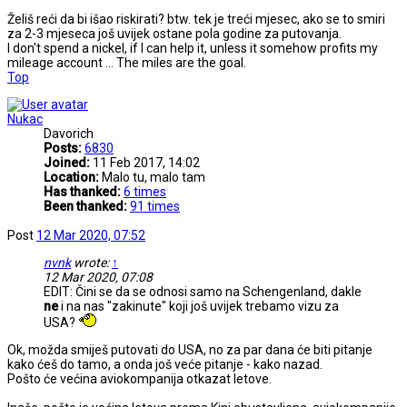
Želiš reći da bi išao riskirati? btw. tek je treći mjesec, ako se to smiri
za 2-3 mjeseca još uvijek ostane pola godine za putovanja.
I don't spend a nickel, if I can help it, unless it somehow profits my
mileage account ... The miles are the goal.
Top
Nukac
Davorich
Posts:
6830
Joined:
11 Feb 2017, 14:02
Location:
Malo tu, malo tam
Has thanked:
6 times
Been thanked:
91 times
Post
12 Mar 2020, 07:52
nvnk
wrote:
↑
12 Mar 2020, 07:08
EDIT: Čini se da se odnosi samo na Schengenland, dakle
ne
i na nas "zakinute" koji još uvijek trebamo vizu za
USA?
Ok, možda smiješ putovati do USA, no za par dana će biti pitanje
kako ćeš do tamo, a onda još veće pitanje - kako nazad.
Pošto će većina aviokompanija otkazat letove.