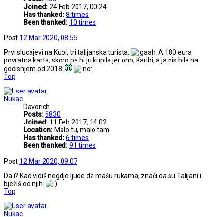
Joined:
24 Feb 2017, 00:24
Has thanked:
8 times
Been thanked:
10 times
Post
12 Mar 2020, 08:55
Prvi slucajevi na Kubi, tri talijanska turista.
A 180 eura
povratna karta, skoro pa bi ju kupila jer ono, Karibi, a ja nis bila na
godisnjem od 2018.
Top
Nukac
Davorich
Posts:
6830
Joined:
11 Feb 2017, 14:02
Location:
Malo tu, malo tam
Has thanked:
6 times
Been thanked:
91 times
Post
12 Mar 2020, 09:07
Da i? Kad vidiš negdje ljude da mašu rukama, znači da su Talijani i
bježiš od njih.
Top
Nukac