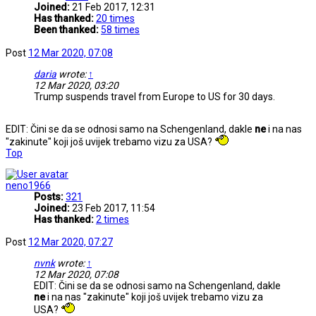
Joined:
21 Feb 2017, 12:31
Has thanked:
20 times
Been thanked:
58 times
Post
12 Mar 2020, 07:08
daria
wrote:
↑
12 Mar 2020, 03:20
Trump suspends travel from Europe to US for 30 days.
EDIT: Čini se da se odnosi samo na Schengenland, dakle
ne
i na nas
"zakinute" koji još uvijek trebamo vizu za USA?
Top
neno1966
Posts:
321
Joined:
23 Feb 2017, 11:54
Has thanked:
2 times
Post
12 Mar 2020, 07:27
nvnk
wrote:
↑
12 Mar 2020, 07:08
EDIT: Čini se da se odnosi samo na Schengenland, dakle
ne
i na nas "zakinute" koji još uvijek trebamo vizu za
USA?