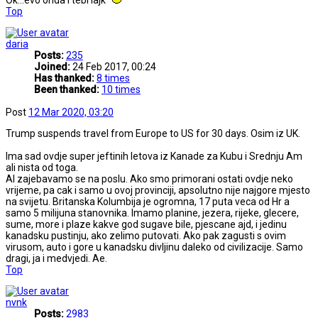
Top
daria
Posts:
235
Joined:
24 Feb 2017, 00:24
Has thanked:
8 times
Been thanked:
10 times
Post
12 Mar 2020, 03:20
Trump suspends travel from Europe to US for 30 days. Osim iz UK.
Ima sad ovdje super jeftinih letova iz Kanade za Kubu i Srednju Am
ali nista od toga.
Al zajebavamo se na poslu. Ako smo primorani ostati ovdje neko
vrijeme, pa cak i samo u ovoj provinciji, apsolutno nije najgore mjesto
na svijetu. Britanska Kolumbija je ogromna, 17 puta veca od Hr a
samo 5 milijuna stanovnika. Imamo planine, jezera, rijeke, glecere,
sume, more i plaze kakve god sugave bile, pjescane ajd, i jedinu
kanadsku pustinju, ako zelimo putovati. Ako pak zagusti s ovim
virusom, auto i gore u kanadsku divljinu daleko od civilizacije. Samo
dragi, ja i medvjedi. Ae.
Top
nvnk
Posts:
2983