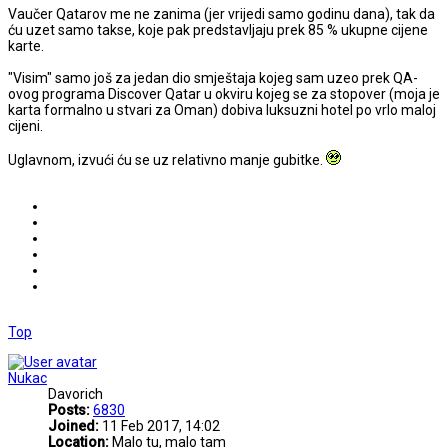
Vaučer Qatarov me ne zanima (jer vrijedi samo godinu dana), tak da
ću uzet samo takse, koje pak predstavljaju prek 85 % ukupne cijene
karte.
"Visim" samo još za jedan dio smještaja kojeg sam uzeo prek QA-
ovog programa Discover Qatar u okviru kojeg se za stopover (moja je
karta formalno u stvari za Oman) dobiva luksuzni hotel po vrlo maloj
cijeni.
Uglavnom, izvući ću se uz relativno manje gubitke.
Top
Nukac
Davorich
Posts:
6830
Joined:
11 Feb 2017, 14:02
Location:
Malo tu, malo tam