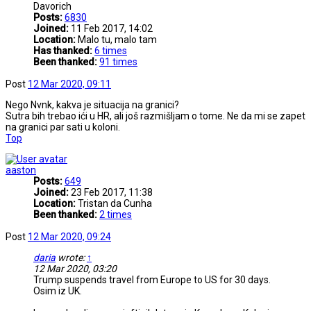
Davorich
Posts:
6830
Joined:
11 Feb 2017, 14:02
Location:
Malo tu, malo tam
Has thanked:
6 times
Been thanked:
91 times
Post
12 Mar 2020, 09:11
Nego Nvnk, kakva je situacija na granici?
Sutra bih trebao ići u HR, ali još razmišljam o tome. Ne da mi se zapet
na granici par sati u koloni.
Top
aaston
Posts:
649
Joined:
23 Feb 2017, 11:38
Location:
Tristan da Cunha
Been thanked:
2 times
Post
12 Mar 2020, 09:24
daria
wrote:
↑
12 Mar 2020, 03:20
Trump suspends travel from Europe to US for 30 days.
Osim iz UK.