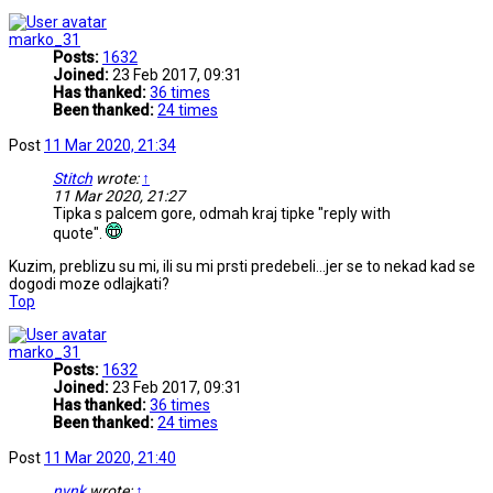
marko_31
Posts:
1632
Joined:
23 Feb 2017, 09:31
Has thanked:
36 times
Been thanked:
24 times
Post
11 Mar 2020, 21:34
Stitch
wrote:
↑
11 Mar 2020, 21:27
Tipka s palcem gore, odmah kraj tipke "reply with
quote".
Kuzim, preblizu su mi, ili su mi prsti predebeli...jer se to nekad kad se
dogodi moze odlajkati?
Top
marko_31
Posts:
1632
Joined:
23 Feb 2017, 09:31
Has thanked:
36 times
Been thanked:
24 times
Post
11 Mar 2020, 21:40
nvnk
wrote:
↑