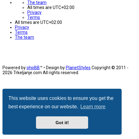
The team
All times are
UTC+02:00
Privacy
Terms
All times are
UTC+02:00
Privacy
Terms
The team
Powered by
phpBB
™
• Design by
PlanetStyles
Copyright © 2011 -
2026 Trkeljanje.com All rights reserved.
Udruga Jagor
https://jagor.hr/
This website uses cookies to ensure you get the
Portal s igrama
best experience on our website.
Learn more
https://igre.trkeljanje.com/
Facebook-stranica
Got it!
https://www.facebook.com/Trkeljanje/