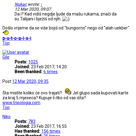
Nukac
wrote:
↑
12 Mar 2020, 09:07
Da i? Kad vidiš negdje ljude da mašu rukama, znači da
su Talijani i bježiš od njih.
Došlo vrijeme da se više bojiš od ''bungiorno'' nego od ''alah uekber''.
p-u-t-o-p-i-s-i
Top
Gile
Posts:
1025
Joined:
23 Feb 2017, 14:20
Been thanked:
6 times
Post
12 Mar 2020, 09:35
Šta mislite koliko će ovo trajati?
Jel glupo sada kupovati karte
za kraj 5.mjeseca? Kupuje li itko od vas išta?
www.tripologia.com
Top
Niko
Posts:
783
Joined:
23 Feb 2017, 16:55
Has thanked:
156 times