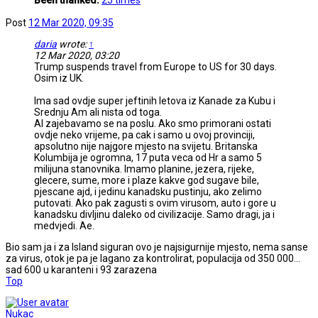
Been thanked:
25 times
Post
12 Mar 2020, 09:35
daria
wrote:
↑
12 Mar 2020, 03:20
Trump suspends travel from Europe to US for 30 days.
Osim iz UK.
Ima sad ovdje super jeftinih letova iz Kanade za Kubu i
Srednju Am ali nista od toga.
Al zajebavamo se na poslu. Ako smo primorani ostati
ovdje neko vrijeme, pa cak i samo u ovoj provinciji,
apsolutno nije najgore mjesto na svijetu. Britanska
Kolumbija je ogromna, 17 puta veca od Hr a samo 5
milijuna stanovnika. Imamo planine, jezera, rijeke,
glecere, sume, more i plaze kakve god sugave bile,
pjescane ajd, i jedinu kanadsku pustinju, ako zelimo
putovati. Ako pak zagusti s ovim virusom, auto i gore u
kanadsku divljinu daleko od civilizacije. Samo dragi, ja i
medvjedi. Ae.
Bio sam ja i za Island siguran ovo je najsigurnije mjesto, nema sanse
za virus, otok je pa je lagano za kontrolirat, populacija od 350 000...
sad 600 u karanteni i 93 zarazena
Top
Nukac