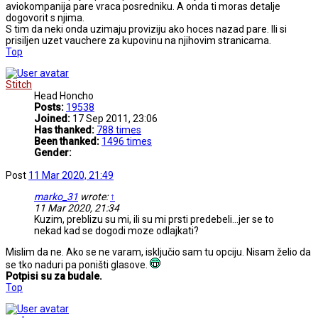
aviokompanija pare vraca posredniku. A onda ti moras detalje
dogovorit s njima.
S tim da neki onda uzimaju proviziju ako hoces nazad pare. Ili si
prisiljen uzet vauchere za kupovinu na njihovim stranicama.
Top
Stitch
Head Honcho
Posts:
19538
Joined:
17 Sep 2011, 23:06
Has thanked:
788 times
Been thanked:
1496 times
Gender:
Post
11 Mar 2020, 21:49
marko_31
wrote:
↑
11 Mar 2020, 21:34
Kuzim, preblizu su mi, ili su mi prsti predebeli...jer se to
nekad kad se dogodi moze odlajkati?
Mislim da ne. Ako se ne varam, isključio sam tu opciju. Nisam želio da
se tko naduri pa poništi glasove.
Potpisi su za budale.
Top