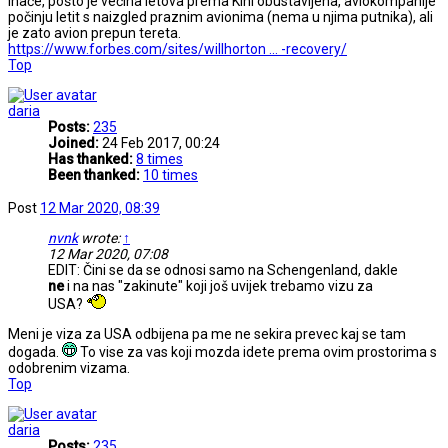
Inače, pošto je većina letova prema Kini obustavljena, aviokompanije
počinju letit s naizgled praznim avionima (nema u njima putnika), ali
je zato avion prepun tereta.
https://www.forbes.com/sites/willhorton ... -recovery/
Top
daria
Posts:
235
Joined:
24 Feb 2017, 00:24
Has thanked:
8 times
Been thanked:
10 times
Post
12 Mar 2020, 08:39
nvnk
wrote:
↑
12 Mar 2020, 07:08
EDIT: Čini se da se odnosi samo na Schengenland, dakle
ne
i na nas "zakinute" koji još uvijek trebamo vizu za
USA?
Meni je viza za USA odbijena pa me ne sekira prevec kaj se tam
dogada.
To vise za vas koji mozda idete prema ovim prostorima s
odobrenim vizama.
Top
daria
Posts:
235