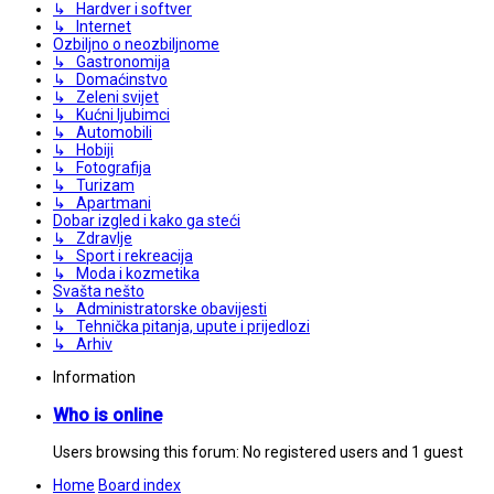
↳ Hardver i softver
↳ Internet
Ozbiljno o neozbiljnome
↳ Gastronomija
↳ Domaćinstvo
↳ Zeleni svijet
↳ Kućni ljubimci
↳ Automobili
↳ Hobiji
↳ Fotografija
↳ Turizam
↳ Apartmani
Dobar izgled i kako ga steći
↳ Zdravlje
↳ Sport i rekreacija
↳ Moda i kozmetika
Svašta nešto
↳ Administratorske obavijesti
↳ Tehnička pitanja, upute i prijedlozi
↳ Arhiv
Information
Who is online
Users browsing this forum: No registered users and 1 guest
Home
Board index