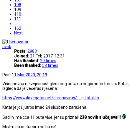
108
109
110
111
…
162
Next
nvnk
Posts:
2983
Joined:
21 Feb 2017, 12:31
Has thanked:
20 times
Been thanked:
58 times
Post
11 Mar 2020, 20:19
Višednevna neizvjesnost gled mog puta na nogometni turnir u Katar,
izgleda da je večeras riješena:
https://www.iloveqatar.net/coronavirus/ ... g-total-to
Katar je još jutros imao 24 službeno zaražena.
Sad ih ima cca 11 puta više, jer su priznali
238 novih slučajeva!!!
Mislim da od turnira ne bu niš.