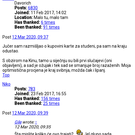
Davorich
Posts:
6830
Joined:
11 Feb 2017, 14:02
Location:
Malo tu, malo tam
Has thanked:
6 times
Been thanked:
91 times
Post
12 Mar 2020, 09:37
Jučer sam razmišljao o kupovini karte za studeni, pa sam na kraju
odustao.
S obzirom na Kinu, tamo u siječnju su bili prvi slučajevi (oni
objavljeni), a sad je ožujak i tek sad se smanjuje broj razaženih. Moja
optimistična procjena je kraj svibnja, možda čak i lipanj.
Top
Niko
Posts:
783
Joined:
23 Feb 2017, 16:55
Has thanked:
156 times
Been thanked:
25 times
Post
12 Mar 2020, 09:39
Gile
wrote:
↑
12 Mar 2020, 09:35
Šta mislite koliko će ovo trajati?
Jel glupo sada