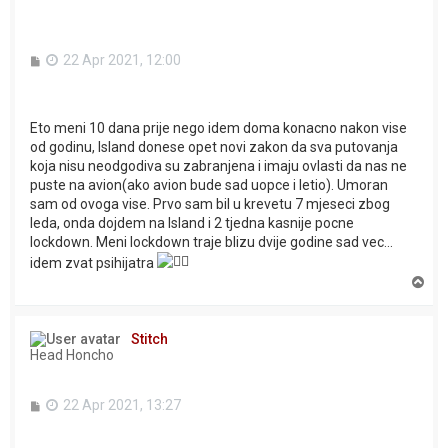
P
22 Apr 2021, 12:00
o
s
t
Eto meni 10 dana prije nego idem doma konacno nakon vise
od godinu, Island donese opet novi zakon da sva putovanja
koja nisu neodgodiva su zabranjena i imaju ovlasti da nas ne
puste na avion(ako avion bude sad uopce i letio). Umoran
sam od ovoga vise. Prvo sam bil u krevetu 7 mjeseci zbog
leda, onda dojdem na Island i 2 tjedna kasnije pocne
lockdown. Meni lockdown traje blizu dvije godine sad vec...
idem zvat psihijatra
T
o
p
Stitch
Head Honcho
P
22 Apr 2021, 13:27
o
s