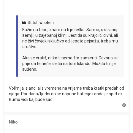
t
Stitch
wrote:
↑
Kužim ja tebe, znam da ti je teško. Sam si, u stranoj
zemlji, u zajebanoj klimi. Jest da su krajolici divni, ali
ne živi čovjek isključivo od ljepote pejsaža, treba mu
društvo.
Ako se vratiš, nitko ti nema što zamjeriti. Govorio si i
prije da te neće sreća na tom Islandu. Možda ti nije
suđeno.
Volim ja Island, al s vremena na vrijeme treba kratki predah od
njega. Par dana/tjedni da se napune baterije i onda je opet ok.
Bumo vidli kaj bude sad
T
o
p
Niko