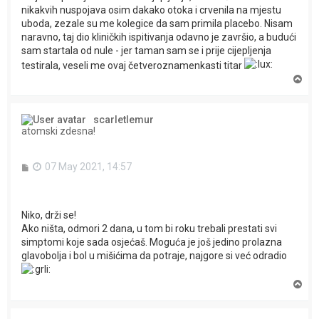
nikakvih nuspojava osim dakako otoka i crvenila na mjestu
uboda, zezale su me kolegice da sam primila placebo. Nisam
naravno, taj dio kliničkih ispitivanja odavno je završio, a budući
sam startala od nule - jer taman sam se i prije cijepljenja
testirala, veseli me ovaj četveroznamenkasti titar
T
o
p
scarletlemur
atomski zdesna!
P
07 May 2021, 14:57
o
s
t
Niko, drži se!
Ako ništa, odmori 2 dana, u tom bi roku trebali prestati svi
simptomi koje sada osjećaš. Moguća je još jedino prolazna
glavobolja i bol u mišićima da potraje, najgore si već odradio
T
o
p