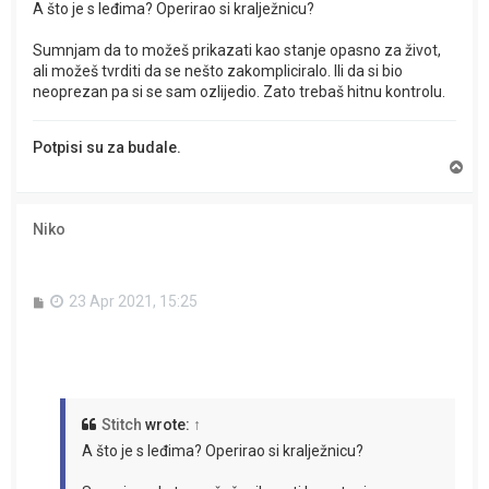
A što je s leđima? Operirao si kralježnicu?
Sumnjam da to možeš prikazati kao stanje opasno za život,
ali možeš tvrditi da se nešto zakompliciralo. Ili da si bio
neoprezan pa si se sam ozlijedio. Zato trebaš hitnu kontrolu.
Potpisi su za budale.
T
o
p
Niko
P
23 Apr 2021, 15:25
o
s
t
Stitch
wrote:
↑
A što je s leđima? Operirao si kralježnicu?