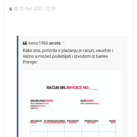
P
21 Apr 2021, 12:29
o
s
t
neno1966
wrote:
↑
Kako isto, potvrda o plaćanju je račun, vaucher i
slično a možeš podebljati i izvodom iz banke.
Primjer: