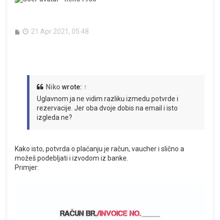
P
21 Apr 2021, 05:48
o
s
t
Niko
wrote:
↑
Uglavnom ja ne vidim razliku izmedu potvrde i
rezervacije. Jer oba dvoje dobis na email i isto
izgleda ne?
Kako isto, potvrda o plaćanju je račun, vaucher i slično a
možeš podebljati i izvodom iz banke.
Primjer: