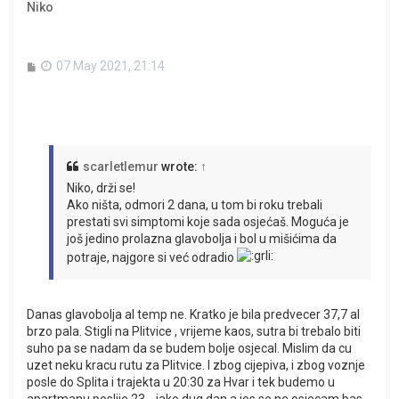
Niko
P
07 May 2021, 21:14
o
s
t
scarletlemur
wrote:
↑
Niko, drži se!
Ako ništa, odmori 2 dana, u tom bi roku trebali
prestati svi simptomi koje sada osjećaš. Moguća je
još jedino prolazna glavobolja i bol u mišićima da
potraje, najgore si već odradio
Danas glavobolja al temp ne. Kratko je bila predvecer 37,7 al
brzo pala. Stigli na Plitvice , vrijeme kaos, sutra bi trebalo biti
suho pa se nadam da se budem bolje osjecal. Mislim da cu
uzet neku kracu rutu za Plitvice. I zbog cijepiva, i zbog voznje
posle do Splita i trajekta u 20:30 za Hvar i tek budemo u