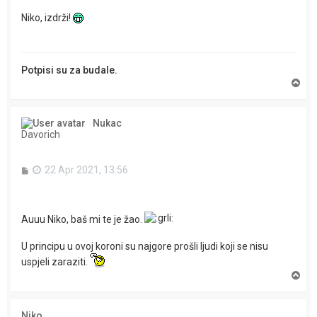
t
Niko, izdrži!
Potpisi su za budale.
T
o
p
Nukac
Davorich
P
22 Apr 2021, 13:56
o
s
t
Auuu Niko, baš mi te je žao.
U principu u ovoj koroni su najgore prošli ljudi koji se nisu
uspjeli zaraziti.
T
o
p
Niko