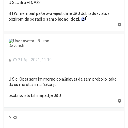
U SLO ili u HR/VŽ?
BTW, meni baš paše ova vijest da je J&J dobio dozvolu, s
obzirom da se radi o
samo jednoj dozi
.
T
o
p
Nukac
Davorich
P
21 Apr 2021, 11:10
o
s
t
U Slo. Opet sam im morao objašnjavat da sam prebolio, tako
da su me stavili na čekanje.
osobno, isto bih najradije J&J.
T
o
p
Niko