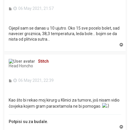
P
06 May 2021, 21:57
o
s
t
Cijepil sam se danas u 10 ujutro. Oko 15 sve pocelo bolet, sad
navecer groznica, 38,3 temperatura, leda bole... bojim se da
nista od plitvica sutra...
T
o
p
Stitch
Head Honcho
P
06 May 2021, 22:39
o
s
t
Kao što bi rekao moj kirurg u Klinici za tumore, još nisam vidio
čovjeka kojem gram paracetamola ne bi pomogao.
Potpisi su za budale.
T