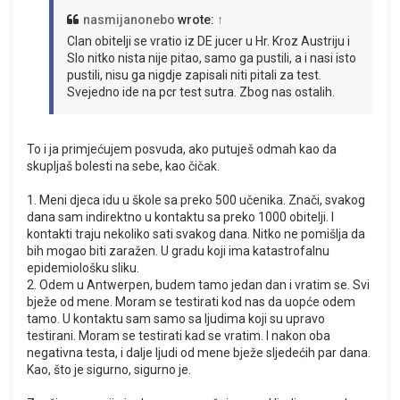
nasmijanonebo
wrote:
↑
Clan obitelji se vratio iz DE jucer u Hr. Kroz Austriju i
Slo nitko nista nije pitao, samo ga pustili, a i nasi isto
pustili, nisu ga nigdje zapisali niti pitali za test.
Svejedno ide na pcr test sutra. Zbog nas ostalih.
To i ja primjećujem posvuda, ako putuješ odmah kao da
skupljaš bolesti na sebe, kao čičak.
1. Meni djeca idu u škole sa preko 500 učenika. Znači, svakog
dana sam indirektno u kontaktu sa preko 1000 obitelji. I
kontakti traju nekoliko sati svakog dana. Nitko ne pomišlja da
bih mogao biti zaražen. U gradu koji ima katastrofalnu
epidemiološku sliku.
2. Odem u Antwerpen, budem tamo jedan dan i vratim se. Svi
bježe od mene. Moram se testirati kod nas da uopće odem
tamo. U kontaktu sam samo sa ljudima koji su upravo
testirani. Moram se testirati kad se vratim. I nakon oba
negativna testa, i dalje ljudi od mene bježe sljedećih par dana.
Kao, što je sigurno, sigurno je.