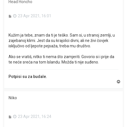
Head Honcho
P
23 Apr 2021, 16:01
o
s
t
Kužim ja tebe, znam da ti je teško. Sam si, u stranoj zemlji, u
zajebanoj klimi. Jest da su krajolici divni, ali ne živi čovjek
isključivo od ljepote pejsaža, treba mu društvo.
Ako se vratiš, nitko ti nema što zamjeriti. Govorio si i prije da
te neće sreća na tom Islandu. Možda ti nije suđeno.
Potpisi su za budale.
T
o
p
Niko
P
23 Apr 2021, 16:24
o
s