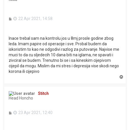
P
22 Apr 2021, 14:58
o
s
t
Inace trebal sam na kontrolu jos u 8mj prosle godine zbog
leda. Imam papire od operacije i sve. Probal budem da
iskoristim to kao ne odgodivi razlog za putovanje. Najvise me
muci to da cu sljedecih 10 dana biti na iglama, ne spavati i
zivciral se budem. Trenutno bi se i sa kineskim cijepivom
cijepil da mogu. Mislim da mi stres i depresija vise skodi nego
korona ili cijepivo
T
o
p
Stitch
Head Honcho
P
23 Apr 2021, 12:40
o
s
t