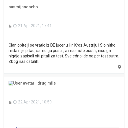
nasmijanonebo
P
21 Apr 2021, 17:41
o
s
t
Clan obitelji se vratio iz DE jucer u Hr. Kroz Austriju i Slo nitko
nista nije pitao, samo ga pustili, a i nasi isto pustili, nisu ga
nigdje zapisali niti pitali za test. Svejedno ide na pcr test sutra.
Zbog nas ostalih.
T
o
p
drug mile
P
22 Apr 2021, 10:59
o
s
t