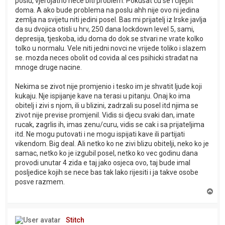
poslu, vjerojatno nece biti problem. Pokusat cu se i cijepit
doma. A ako bude problema na poslu ahh nije ovo ni jedina
zemlja na svijetu niti jedini posel. Bas mi prijatelj iz Irske javlja
da su dvojica otisli u hrv, 250 dana lockdown level 5, sami,
depresija, tjeskoba, idu doma do dok se stvari ne vrate kolko
tolko u normalu. Vele niti jedni novci ne vrijede toliko i slazem
se. mozda neces obolit od covida al ces psihicki stradat na
mnoge druge nacine.
Nekima se zivot nije promjenio i tesko im je shvatit ljude koji
kukaju. Nje ispijanje kave na terasi u pitanju. Onaj ko ima
obitelj i zivi s njom, ili u blizini, zadrzali su posel itd njima se
zivot nije previse promjenil. Vidis si djecu svaki dan, imate
rucak, zagrlis ih, imas zenu/curu, vidis se cak i sa prijateljima
itd. Ne mogu putovati i ne mogu ispijati kave ili partijati
vikendom. Big deal. Ali netko ko ne zivi blizu obitelji, neko ko je
samac, netko ko je izgubil posel, netko ko vec godinu dana
provodi unutar 4 zida e taj jako osjeca ovo, taj bude imal
posljedice kojih se nece bas tak lako rijesiti i ja takve osobe
posve razmem.
T
o
p
Stitch