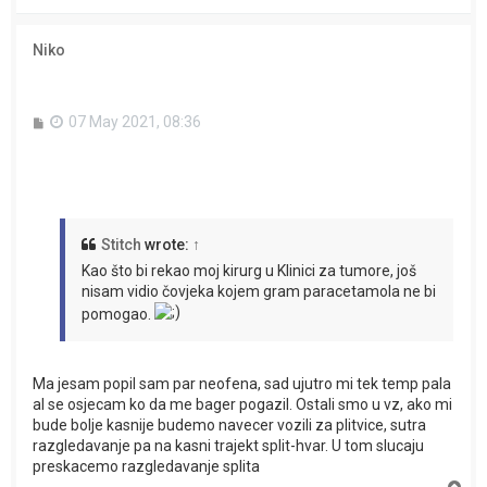
o
p
Niko
P
07 May 2021, 08:36
o
s
t
Stitch
wrote:
↑
Kao što bi rekao moj kirurg u Klinici za tumore, još
nisam vidio čovjeka kojem gram paracetamola ne bi
pomogao.
Ma jesam popil sam par neofena, sad ujutro mi tek temp pala
al se osjecam ko da me bager pogazil. Ostali smo u vz, ako mi
bude bolje kasnije budemo navecer vozili za plitvice, sutra
razgledavanje pa na kasni trajekt split-hvar. U tom slucaju
preskacemo razgledavanje splita
T