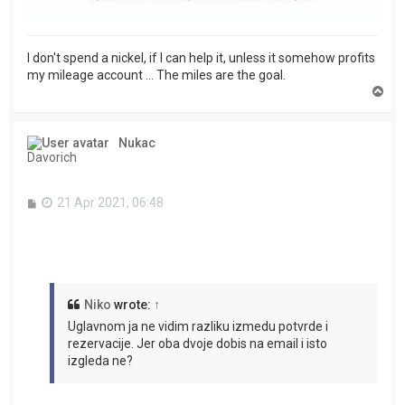
I don't spend a nickel, if I can help it, unless it somehow profits
my mileage account ... The miles are the goal.
T
o
p
Nukac
Davorich
P
21 Apr 2021, 06:48
o
s
t
Niko
wrote:
↑
Uglavnom ja ne vidim razliku izmedu potvrde i
rezervacije. Jer oba dvoje dobis na email i isto
izgleda ne?