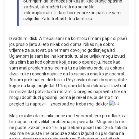
Sumnjam da to možeš prikazati kao stanje opasno
za život, ali možeš tvrditi da se nešto
zakompliciralo. Ili da si bio neoprezan pa si se sam
ozlijedio. Zato trebaš hitnu kontrolu.
Izvadili mi disk. A trebal sam na kontrolu (imam papir di pise)
jos proslo ljeto al eto nikak doci doma. Nikad nije dobro
vrijeme za putovat, pa nemam dovoljno godisnjega itd.
Uglavnom ja sam isel na kontrolu tu al se uvijek mogu izvuci
da zelim bas kod doktora koji je radio operaciju. Inace kad
sam imal problema sa ledima tu na Islandu onda su doktori
dizali ruke i govorili najbolje da to rijesava onaj ko je operiral.
Al sam prek naseg doktora u Reykjaviku dosel do specijaliste
koji je na kraju pogledal. U 1mj sam bil kod doktora i trazil dal
mi moze dat potvrdu da moram ici pregled napravit u hrv da
mogu dobit duzi godisnji i odma je rekel ne, budemo ti mi
pregled tu napravili... znaci sad ne treba moj doktor
Ma ja mislim da mi niko nece radit veci problem pri odlasku al
bi mogao imat velikih problema pri povratku. Moguce da me i
ne puste. Zakon je do 1.6. a ja trebam pocet radit 26.5. tak da
ako me ne puste i ne produze zakon izgubit cu par dana na