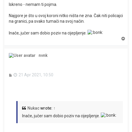
Iskreno - nemam ti pojma.
Najgore je što u ovoj koroni nitko ništa ne zna. Čak niti policajci
na granici, pa svako tumači na svoj način.
Inače, jučer sam dobio poziv na cijepljenje.
T
o
p
nvnk
P
21 Apr 2021, 10:50
o
s
t
Nukac
wrote:
↑
Inače, jučer sam dobio poziv na cijepljenje.