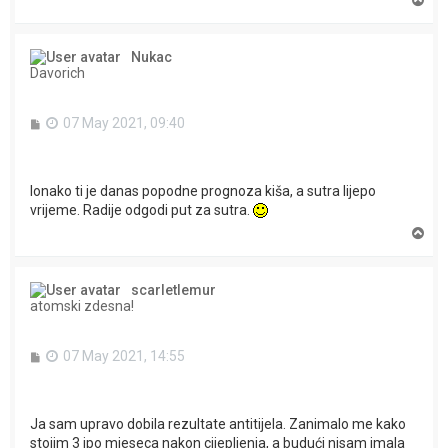
o
p
Nukac
Davorich
P
07 May 2021, 09:40
o
s
t
Ionako ti je danas popodne prognoza kiša, a sutra lijepo
vrijeme. Radije odgodi put za sutra.
T
o
p
scarletlemur
atomski zdesna!
P
07 May 2021, 14:55
o
s
t
Ja sam upravo dobila rezultate antitijela. Zanimalo me kako
stojim 3 ipo mjeseca nakon cijepljenja, a budući nisam imala