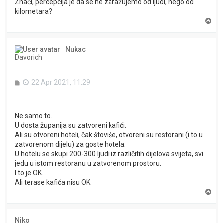
Znači, percepcija je da se ne zaražujemo od ljudi, nego od
kilometara?
T
o
p
Nukac
Davorich
P
22 Apr 2021, 11:29
o
s
t
Ne samo to.
U dosta županija su zatvoreni kafići.
Ali su otvoreni hoteli, čak štoviše, otvoreni su restorani (i to u
zatvorenom dijelu) za goste hotela.
U hotelu se skupi 200-300 ljudi iz različitih dijelova svijeta, svi
jedu u istom restoranu u zatvorenom prostoru.
I to je OK.
Ali terase kafića nisu OK.
T
o
p
Niko