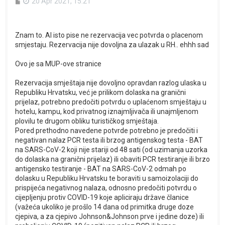
P
20 Apr 2021, 15:21
o
s
t
Znam to. Al isto pise ne rezervacija vec potvrda o placenom
smjestaju. Rezervacija nije dovoljna za ulazak u RH.. ehhh sad
Ovo je sa MUP-ove stranice
Rezervacija smještaja nije dovoljno opravdan razlog ulaska u
Republiku Hrvatsku, već je prilikom dolaska na granični
prijelaz, potrebno predočiti potvrdu o uplaćenom smještaju u
hotelu, kampu, kod privatnog iznajmljivača ili unajmljenom
plovilu te drugom obliku turističkog smještaja.
Pored prethodno navedene potvrde potrebno je predočiti i
negativan nalaz PCR testa ili brzog antigenskog testa - BAT
na SARS-CoV-2 koji nije stariji od 48 sati (od uzimanja uzorka
do dolaska na granični prijelaz) ili obaviti PCR testiranje ili brzo
antigensko testiranje - BAT na SARS-CoV-2 odmah po
dolasku u Republiku Hrvatsku te boraviti u samoizolaciji do
prispijeća negativnog nalaza, odnosno predočiti potvrdu o
cijepljenju protiv COVID-19 koje apliciraju države članice
(važeća ukoliko je prošlo 14 dana od primitka druge doze
cjepiva, a za cjepivo Johnson&Johnson prve i jedine doze) ili