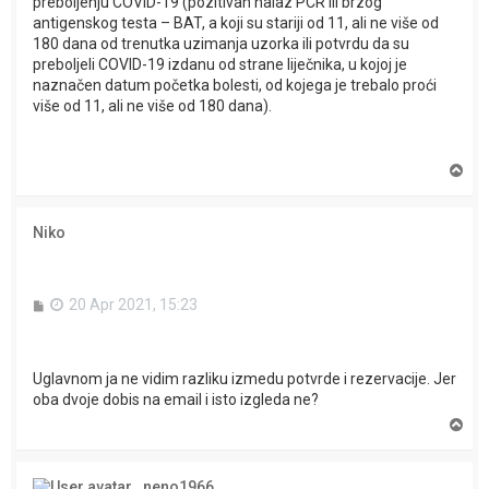
preboljenju COVID-19 (pozitivan nalaz PCR ili brzog
antigenskog testa – BAT, a koji su stariji od 11, ali ne više od
180 dana od trenutka uzimanja uzorka ili potvrdu da su
preboljeli COVID-19 izdanu od strane liječnika, u kojoj je
naznačen datum početka bolesti, od kojega je trebalo proći
više od 11, ali ne više od 180 dana).
T
o
p
Niko
P
20 Apr 2021, 15:23
o
s
t
Uglavnom ja ne vidim razliku izmedu potvrde i rezervacije. Jer
oba dvoje dobis na email i isto izgleda ne?
T
o
p
neno1966