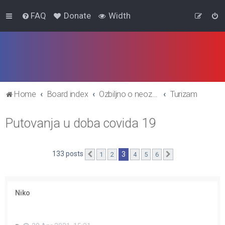
FAQ
Donate
Width
Home
Board index
Ozbiljno o neozbiljnome
Turizam
Putovanja u doba covida 19
133 posts
3
1
2
4
5
6
Previous
Next
Niko