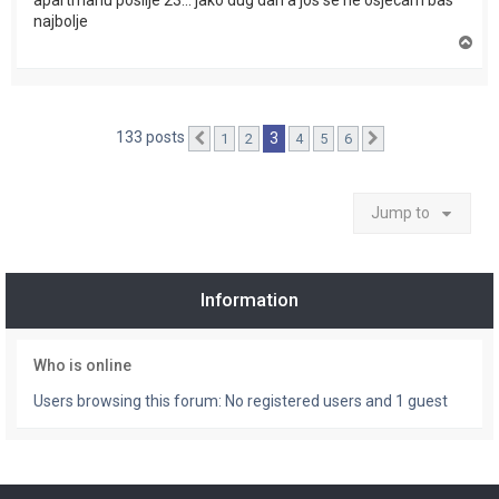
apartmanu poslije 23... jako dug dan a jos se ne osjecam bas
najbolje
T
o
p
133 posts
3
1
2
4
5
6
Previous
Next
Jump to
Information
Who is online
Users browsing this forum: No registered users and 1 guest