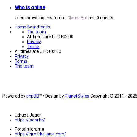
Who is online
Users browsing this forum:
ClaudeBot
and 0 guests
Home
Board index
The team
All times are
UTC+02:00
Privacy
Terms
All times are
UTC+02:00
Privacy
Terms
The team
Powered by
phpBB
™
• Design by
PlanetStyles
Copyright © 2011 - 2026 
Udruga Jagor
https://jagor.hr/
Portal s igrama
https://igre.trkeljanje.com/