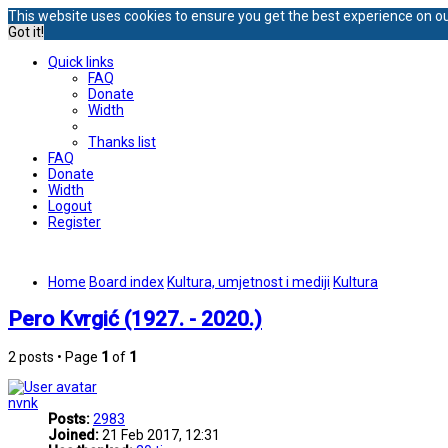
This website uses cookies to ensure you get the best experience on o
Got it!
Quick links
FAQ
Donate
Width
Thanks list
FAQ
Donate
Width
Logout
Register
Home
Board index
Kultura, umjetnost i mediji
Kultura
Pero Kvrgić (1927. - 2020.)
2 posts • Page
1
of
1
nvnk
Posts:
2983
Joined:
21 Feb 2017, 12:31