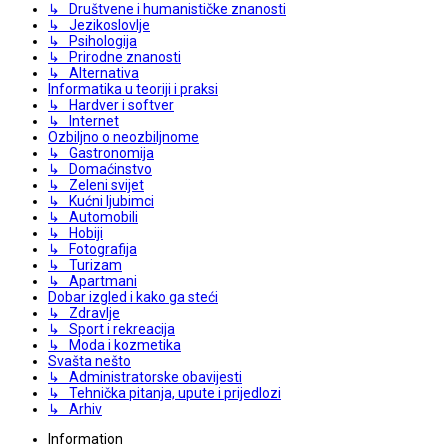
↳ Društvene i humanističke znanosti
↳ Jezikoslovlje
↳ Psihologija
↳ Prirodne znanosti
↳ Alternativa
Informatika u teoriji i praksi
↳ Hardver i softver
↳ Internet
Ozbiljno o neozbiljnome
↳ Gastronomija
↳ Domaćinstvo
↳ Zeleni svijet
↳ Kućni ljubimci
↳ Automobili
↳ Hobiji
↳ Fotografija
↳ Turizam
↳ Apartmani
Dobar izgled i kako ga steći
↳ Zdravlje
↳ Sport i rekreacija
↳ Moda i kozmetika
Svašta nešto
↳ Administratorske obavijesti
↳ Tehnička pitanja, upute i prijedlozi
↳ Arhiv
Information