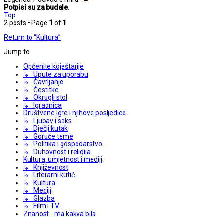
Potpisi su za budale.
Top
2 posts • Page
1
of
1
Return to “Kultura”
Jump to
Općenite koještarije
↳ Upute za uporabu
↳ Čavrljanje
↳ Čestitke
↳ Okrugli stol
↳ Igraonica
Društvene igre i njihove posljedice
↳ Ljubav i seks
↳ Dječji kutak
↳ Goruće teme
↳ Politika i gospodarstvo
↳ Duhovnost i religija
Kultura, umjetnost i mediji
↳ Književnost
↳ Literarni kutić
↳ Kultura
↳ Mediji
↳ Glazba
↳ Film i TV
Znanost - ma kakva bila