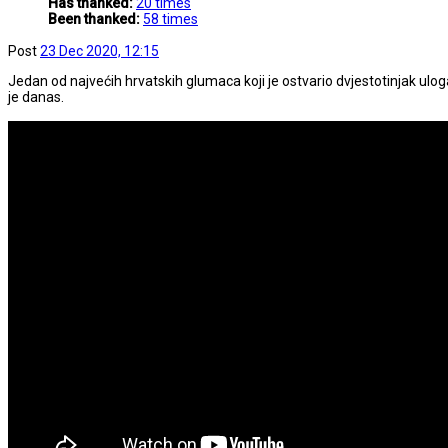
Has thanked:
20 times
Been thanked:
58 times
Post
23 Dec 2020, 12:15
Jedan od najvećih hrvatskih glumaca koji je ostvario dvjestotinjak ulo
je danas.